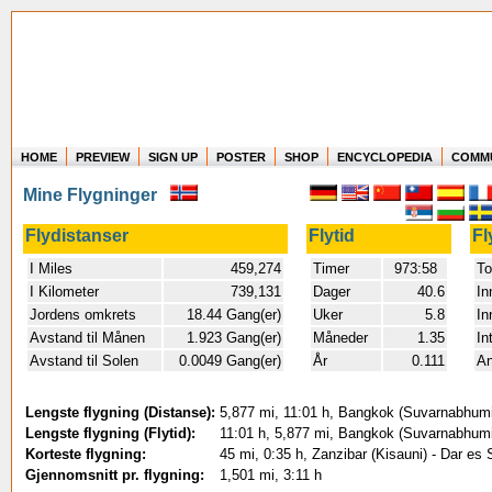
HOME
PREVIEW
SIGN UP
POSTER
SHOP
ENCYCLOPEDIA
COMM
Where in the world have you flown?
Mine Flygninger
How long have you been in the air?
Create your own FlightMemory and see!
Flydistanser
Flytid
Fl
I Miles
459,274
Timer
973:58
To
I Kilometer
739,131
Dager
40.6
In
Jordens omkrets
18.44 Gang(er)
Uker
5.8
In
Avstand til Månen
1.923 Gang(er)
Måneder
1.35
In
Avstand til Solen
0.0049 Gang(er)
År
0.111
An
Lengste flygning (Distanse):
5,877 mi, 11:01 h, Bangkok (Suvarnabhumi)
Lengste flygning (Flytid):
11:01 h, 5,877 mi, Bangkok (Suvarnabhumi)
Korteste flygning:
45 mi, 0:35 h, Zanzibar (Kisauni) - Dar es 
Gjennomsnitt pr. flygning:
1,501 mi, 3:11 h