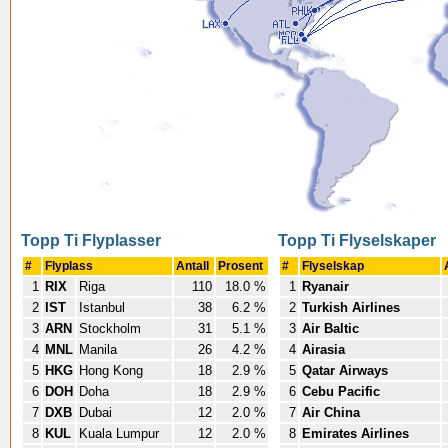
Topp Ti Flyplasser
Topp Ti Flyselskaper
#
Flyplass
Antall
Prosent
#
Flyselskap
1
RIX
Riga
110
18.0 %
1
Ryanair
2
IST
Istanbul
38
6.2 %
2
Turkish Airlines
3
ARN
Stockholm
31
5.1 %
3
Air Baltic
4
MNL
Manila
26
4.2 %
4
Airasia
5
HKG
Hong Kong
18
2.9 %
5
Qatar Airways
6
DOH
Doha
18
2.9 %
6
Cebu Pacific
7
DXB
Dubai
12
2.0 %
7
Air China
8
KUL
Kuala Lumpur
12
2.0 %
8
Emirates Airlines