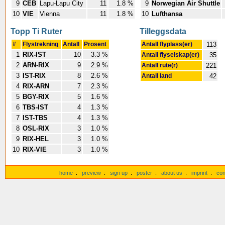
9
CEB
Lapu-Lapu City
11
1.8 %
9
Norwegian Air Shuttle
10
VIE
Vienna
11
1.8 %
10
Lufthansa
Topp Ti Ruter
Tilleggsdata
#
Flystrekning
Antall
Prosent
Antall flyplass(er)
113
1
RIX-IST
10
3.3 %
Antall flyselskap(er)
35
2
ARN-RIX
9
2.9 %
Antall rute(r)
221
3
IST-RIX
8
2.6 %
Antall land
42
4
RIX-ARN
7
2.3 %
5
BGY-RIX
5
1.6 %
6
TBS-IST
4
1.3 %
7
IST-TBS
4
1.3 %
8
OSL-RIX
3
1.0 %
9
RIX-HEL
3
1.0 %
10
RIX-VIE
3
1.0 %
home
:
preview
:
sign up
:
poster
:
about us
:
imprint
:
con