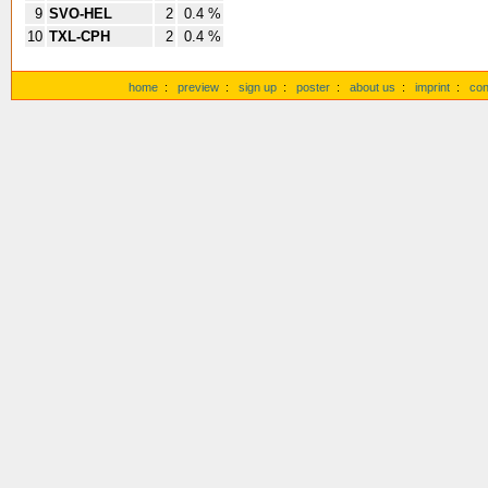
9
SVO-HEL
2
0.4 %
10
TXL-CPH
2
0.4 %
home
:
preview
:
sign up
:
poster
:
about us
:
imprint
:
con