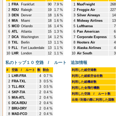
1
FRA
Frankfurt
90
7.9 %
1
MaxFreight
268
2
RDU
Raleigh
19
1.7 %
2
Froggie Air
227
3
DEN
Denver
18
1.6 %
3
Silver Airways
14
4
MIA
Miami
18
1.6 %
4
Midway Airlines
13
5
MCO
Orlando
16
1.4 %
5
Lufthansa
7
6
ATL
Atlanta
15
1.3 %
6
Pan American
6
7
DCA
Washington
14
1.2 %
7
Corporate Express
5
8
TXL
Berlin
13
1.1 %
8
Hooters Air
4
9
FLL
Fort Lauderdale
13
1.1 %
9
Alaska Airlines
4
10
LHR
London
12
1.1 %
10
Air South
3
私のトップ１０ 空路 / ルート
追加情報
#
空路 / ルート
数
割合
利用した総空港数
1
LHR-FRA
4
0.7 %
利用した総航空会社数
2
FRA-TXL
3
0.5 %
利用した総機材数
3
TLL-RIX
3
0.5 %
利用した全飛行機数
4
SKP-TIA
2
0.4 %
利用した空路 / ルート数
5
MIA-ATL
2
0.4 %
出発 / 到着の際に利用した国数
6
DCA-RDU
2
0.4 %
7
BRU-ORY
2
0.4 %
8
MAD-FCO
2
0.4 %