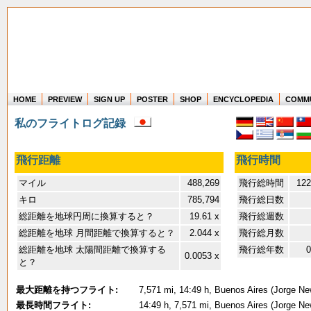
HOME
PREVIEW
SIGN UP
POSTER
SHOP
ENCYCLOPEDIA
COMM
Where in the world have you flown?
私のフライトログ記録
How long have you been in the air?
Create your own FlightMemory and see!
飛行距離
飛行時間
マイル
488,269
飛行総時間
122
キロ
785,794
飛行総日数
総距離を地球円周に換算すると？
19.61 x
飛行総週数
総距離を地球 月間距離で換算すると？
2.044 x
飛行総月数
総距離を地球 太陽間距離で換算する
飛行総年数
0
0.0053 x
と？
最大距離を持つフライト:
7,571 mi, 14:49 h, Buenos Aires (Jorge New
最長時間フライト:
14:49 h, 7,571 mi, Buenos Aires (Jorge New