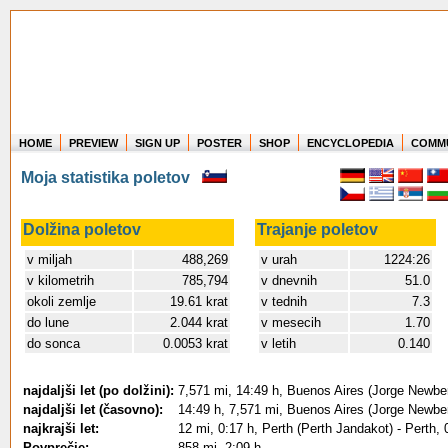
HOME
PREVIEW
SIGN UP
POSTER
SHOP
ENCYCLOPEDIA
COMM
Where in the world have you flown?
Moja statistika poletov
How long have you been in the air?
Create your own FlightMemory and see!
Dolžina poletov
Trajanje poletov
v miljah
488,269
v urah
1224:26
v kilometrih
785,794
v dnevnih
51.0
okoli zemlje
19.61 krat
v tednih
7.3
do lune
2.044 krat
v mesecih
1.70
do sonca
0.0053 krat
v letih
0.140
najdaljši let (po dolžini):
7,571 mi, 14:49 h, Buenos Aires (Jorge Newbery
najdaljši let (časovno):
14:49 h, 7,571 mi, Buenos Aires (Jorge Newbery
najkrajši let:
12 mi, 0:17 h, Perth (Perth Jandakot) - Perth,
Povprečje:
858 mi, 2:09 h