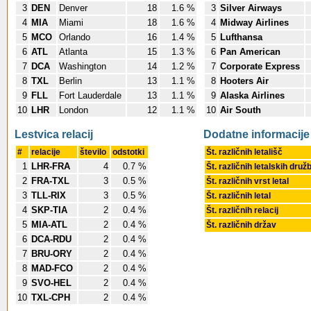
3
DEN
Denver
18
1.6 %
3
Silver Airways
4
MIA
Miami
18
1.6 %
4
Midway Airlines
5
MCO
Orlando
16
1.4 %
5
Lufthansa
6
ATL
Atlanta
15
1.3 %
6
Pan American
7
DCA
Washington
14
1.2 %
7
Corporate Express
8
TXL
Berlin
13
1.1 %
8
Hooters Air
9
FLL
Fort Lauderdale
13
1.1 %
9
Alaska Airlines
10
LHR
London
12
1.1 %
10
Air South
Lestvica relacij
Dodatne informacije
#
relacije
število
odstotki
Št. različnih letališč
1
LHR-FRA
4
0.7 %
Št. različnih letalskih druž
2
FRA-TXL
3
0.5 %
Št. različnih vrst letal
3
TLL-RIX
3
0.5 %
Št. različnih letal
4
SKP-TIA
2
0.4 %
Št. različnih relacij
5
MIA-ATL
2
0.4 %
Št. različnih držav
6
DCA-RDU
2
0.4 %
7
BRU-ORY
2
0.4 %
8
MAD-FCO
2
0.4 %
9
SVO-HEL
2
0.4 %
10
TXL-CPH
2
0.4 %