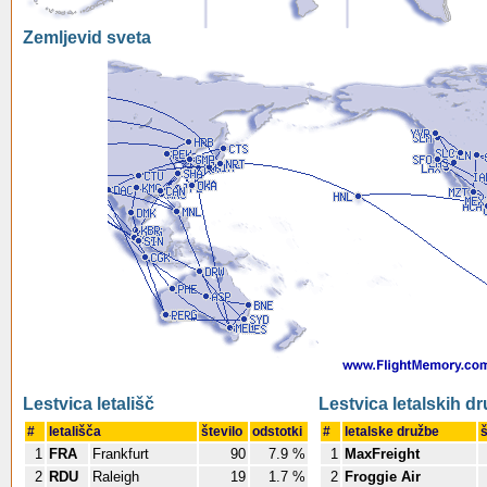
Zemljevid sveta
Lestvica letališč
Lestvica letalskih d
#
letališča
število
odstotki
#
letalske družbe
š
1
FRA
Frankfurt
90
7.9 %
1
MaxFreight
2
RDU
Raleigh
19
1.7 %
2
Froggie Air