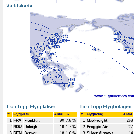
Världskarta
Tio i Topp Flygplatser
Tio i Topp Flygbolagen
#
Flygplats
Antal
%
#
Flygbolag
Antal
1
FRA
Frankfurt
90
7.9 %
1
MaxFreight
268
2
RDU
Raleigh
19
1.7 %
2
Froggie Air
227
3
DEN
Denver
18
1.6 %
3
Silver Airways
14