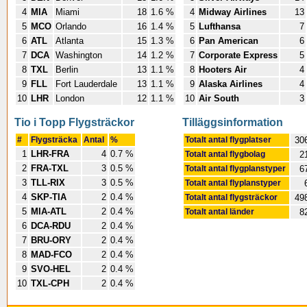
4
MIA
Miami
18
1.6 %
4
Midway Airlines
13
5
MCO
Orlando
16
1.4 %
5
Lufthansa
7
6
ATL
Atlanta
15
1.3 %
6
Pan American
6
7
DCA
Washington
14
1.2 %
7
Corporate Express
5
8
TXL
Berlin
13
1.1 %
8
Hooters Air
4
9
FLL
Fort Lauderdale
13
1.1 %
9
Alaska Airlines
4
10
LHR
London
12
1.1 %
10
Air South
3
Tio i Topp Flygsträckor
Tilläggsinformation
#
Flygsträcka
Antal
%
Totalt antal flygplatser
30
1
LHR-FRA
4
0.7 %
Totalt antal flygbolag
2
2
FRA-TXL
3
0.5 %
Totalt antal flygplanstyper
6
3
TLL-RIX
3
0.5 %
Totalt antal flyplanstyper
4
SKP-TIA
2
0.4 %
Totalt antal flygsträckor
49
5
MIA-ATL
2
0.4 %
Totalt antal länder
8
6
DCA-RDU
2
0.4 %
7
BRU-ORY
2
0.4 %
8
MAD-FCO
2
0.4 %
9
SVO-HEL
2
0.4 %
10
TXL-CPH
2
0.4 %