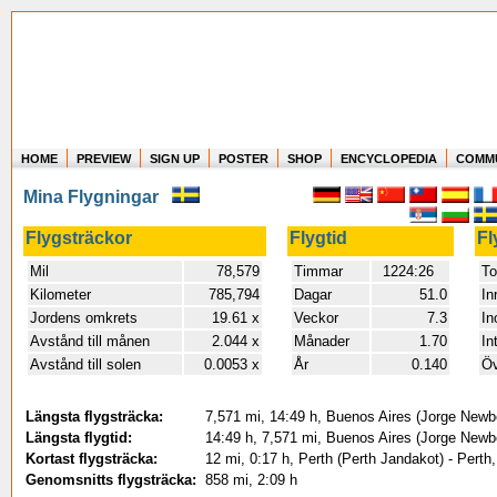
HOME
PREVIEW
SIGN UP
POSTER
SHOP
ENCYCLOPEDIA
COMM
Where in the world have you flown?
Mina Flygningar
How long have you been in the air?
Create your own FlightMemory and see!
Flygsträckor
Flygtid
Fl
Mil
78,579
Timmar
1224:26
To
Kilometer
785,794
Dagar
51.0
In
Jordens omkrets
19.61 x
Veckor
7.3
In
Avstånd till månen
2.044 x
Månader
1.70
In
Avstånd till solen
0.0053 x
År
0.140
Öv
Längsta flygsträcka:
7,571 mi, 14:49 h, Buenos Aires (Jorge Newber
Längsta flygtid:
14:49 h, 7,571 mi, Buenos Aires (Jorge Newber
Kortast flygsträcka:
12 mi, 0:17 h, Perth (Perth Jandakot) - Perth
Genomsnitts flygsträcka:
858 mi, 2:09 h