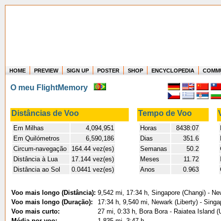
HOME
PREVIEW
SIGN UP
POSTER
SHOP
ENCYCLOPEDIA
COMM
Where in the world have you flown?
O meu FlightMemory
How long have you been in the air?
Create your own FlightMemory and see!
Distâncias de Voo
Tempo de Voo
Em Milhas
4,094,951
Horas
8438:07
Em Quilómetros
6,590,186
Dias
351.6
Circum-navegação
164.44 vez(es)
Semanas
50.2
Distância à Lua
17.144 vez(es)
Meses
11.72
Distância ao Sol
0.0441 vez(es)
Anos
0.963
Voo mais longo (Distância):
9,542 mi, 17:34 h, Singapore (Changi) - N
Voo mais longo (Duração):
17:34 h, 9,540 mi, Newark (Liberty) - Singa
Voo mais curto:
27 mi, 0:33 h, Bora Bora - Raiatea Island (
Média por voo:
1,835 mi, 3:47 h