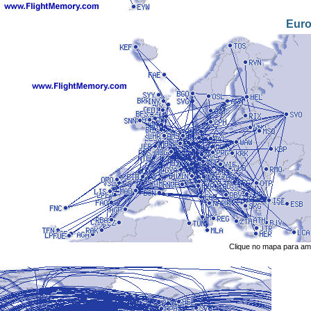
Eur
Clique no mapa para amp