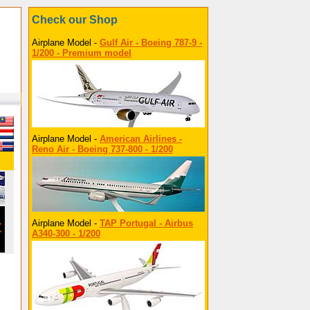
Check our Shop
Airplane Model -
Gulf Air - Boeing 787-9 -
1/200 - Premium model
Airplane Model -
American Airlines -
Reno Air - Boeing 737-800 - 1/200
Airplane Model -
TAP Portugal - Airbus
A340-300 - 1/200