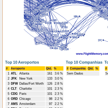
Top 10 Aeroportos
Top 10 Companhias
T
#
Aeroporto
Qtd.
%
#
Companhia
Qtd.
%
#
1
ATL
Atlanta
161
3.6 %
Sem Dados
S
2
JFK
New York
133
3.0 %
3
DFW
Dallas/Fort Worth
126
2.8 %
4
CLT
Charlotte
101
2.3 %
5
CDG
Paris
101
2.3 %
6
ORD
Chicago
98
2.2 %
7
AMS
Amsterdam
97
2.2 %