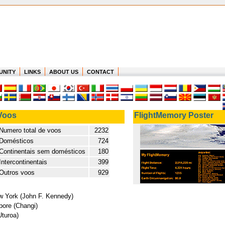
UNITY
LINKS
ABOUT US
CONTACT
Voos
FlightMemory Poster
Numero total de voos
2232
Domésticos
724
Continentais sem domésticos
180
Intercontinentais
399
Outros voos
929
ew York (John F. Kennedy)
pore (Changi)
Uturoa)