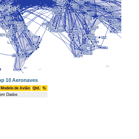
op 10 Aeronaves
Modelo de Avião
Qtd.
%
em Dados