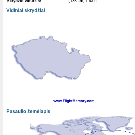
Skrydžio vidurkis:
1,135 km, 1:43 h
Vidiniai skrydžiai
Pasaulio žemėlapis