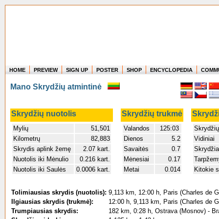
HOME
PREVIEW
SIGN UP
POSTER
SHOP
ENCYCLOPEDIA
COMM
Where in the world have you flown?
Mano Skrydžių atmintinė
How long have you been in the air?
Create your own FlightMemory and see!
Skrydžių nuotolis
Skrydžių trukmė
Skrydži
Mylių
51,501
Valandos
125:03
Skrydžių
Kilometrų
82,883
Dienos
5.2
Vidiniai
Skrydis aplink žemę
2.07 kart.
Savaitės
0.7
Skrydžia
Nuotolis iki Mėnulio
0.216 kart.
Mėnesiai
0.17
Tarpžemy
Nuotolis iki Saulės
0.0006 kart.
Metai
0.014
Kitokie s
Tolimiausias skrydis (nuotolis):
9,113 km, 12:00 h, Paris (Charles de G
Ilgiausias skrydis (trukmė):
12:00 h, 9,113 km, Paris (Charles de G
Trumpiausias skrydis:
182 km, 0:28 h, Ostrava (Mosnov) - Bra