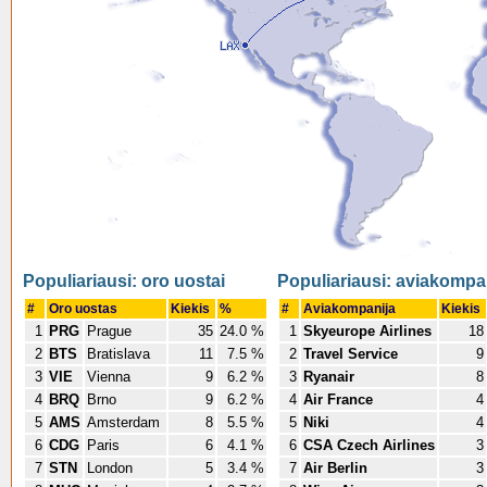
Populiariausi: oro uostai
Populiariausi: aviakompa
#
Oro uostas
Kiekis
%
#
Aviakompanija
Kiekis
1
PRG
Prague
35
24.0 %
1
Skyeurope Airlines
18
2
BTS
Bratislava
11
7.5 %
2
Travel Service
9
3
VIE
Vienna
9
6.2 %
3
Ryanair
8
4
BRQ
Brno
9
6.2 %
4
Air France
4
5
AMS
Amsterdam
8
5.5 %
5
Niki
4
6
CDG
Paris
6
4.1 %
6
CSA Czech Airlines
3
7
STN
London
5
3.4 %
7
Air Berlin
3