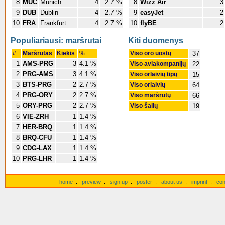
8
MUC
Munich
4
2.7 %
8
Wizz Air
3
9
DUB
Dublin
4
2.7 %
9
easyJet
2
10
FRA
Frankfurt
4
2.7 %
10
flyBE
2
Populiariausi: maršrutai
Kiti duomenys
#
Maršrutas
Kiekis
%
Viso oro uostų
37
1
AMS-PRG
3
4.1 %
Viso aviakompanijų
22
2
PRG-AMS
3
4.1 %
Viso orlaivių tipų
15
3
BTS-PRG
2
2.7 %
Viso orlaivių
64
4
PRG-ORY
2
2.7 %
Viso maršrutų
66
5
ORY-PRG
2
2.7 %
Viso šalių
19
6
VIE-ZRH
1
1.4 %
7
HER-BRQ
1
1.4 %
8
BRQ-CFU
1
1.4 %
9
CDG-LAX
1
1.4 %
10
PRG-LHR
1
1.4 %
home
:
preview
:
sign up
:
poster
:
about us
:
imprint
:
con