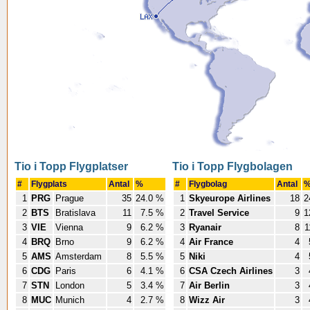
Tio i Topp Flygplatser
Tio i Topp Flygbolagen
#
Flygplats
Antal
%
#
Flygbolag
Antal
1
PRG
Prague
35
24.0 %
1
Skyeurope Airlines
18
2
2
BTS
Bratislava
11
7.5 %
2
Travel Service
9
1
3
VIE
Vienna
9
6.2 %
3
Ryanair
8
1
4
BRQ
Brno
9
6.2 %
4
Air France
4
5
AMS
Amsterdam
8
5.5 %
5
Niki
4
6
CDG
Paris
6
4.1 %
6
CSA Czech Airlines
3
7
STN
London
5
3.4 %
7
Air Berlin
3
8
MUC
Munich
4
2.7 %
8
Wizz Air
3