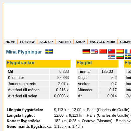
HOME
PREVIEW
SIGN UP
POSTER
SHOP
ENCYCLOPEDIA
COMM
Where in the world have you flown?
Mina Flygningar
How long have you been in the air?
Create your own FlightMemory and see!
Flygsträckor
Flygtid
Fl
Mil
8,288
Timmar
125:03
Tot
Kilometer
82,883
Dagar
5.2
Inr
Jordens omkrets
2.07 x
Veckor
0.7
In
Avstånd till månen
0.216 x
Månader
0.17
Int
Avstånd till solen
0.0006 x
År
0.014
Övr
Längsta flygsträcka:
9,113 km, 12:00 h, Paris (Charles de Gaulle)
Längsta flygtid:
12:00 h, 9,113 km, Paris (Charles de Gaulle)
Kortast flygsträcka:
182 km, 0:28 h, Ostrava (Mosnov) - Bratislav
Genomsnitts flygsträcka:
1,135 km, 1:43 h