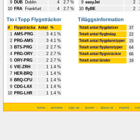
9
DUB
Dublin
4
2.7 %
9
easyJet
2
10
FRA
Frankfurt
4
2.7 %
10
flyBE
2
Tio i Topp Flygsträckor
Tilläggsinformation
#
Flygsträcka
Antal
%
Totalt antal flygplatser
37
1
AMS-PRG
3
4.1 %
Totalt antal flygbolag
22
2
PRG-AMS
3
4.1 %
Totalt antal flygplanstyper
15
3
BTS-PRG
2
2.7 %
Totalt antal flyplanstyper
64
4
PRG-ORY
2
2.7 %
Totalt antal flygsträckor
66
5
ORY-PRG
2
2.7 %
Totalt antal länder
19
6
VIE-ZRH
1
1.4 %
7
HER-BRQ
1
1.4 %
8
BRQ-CFU
1
1.4 %
9
CDG-LAX
1
1.4 %
10
PRG-LHR
1
1.4 %
home
:
preview
:
sign up
:
poster
:
about us
:
imprint
:
con