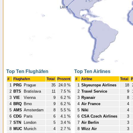
Top Ten Flughäfen
Top Ten Airlines
#
Flughafen
Total
Prozent
#
Airline
Total
P
1
PRG
Prague
35
24.0 %
1
Skyeurope Airlines
18
2
BTS
Bratislava
11
7.5 %
2
Travel Service
9
3
VIE
Vienna
9
6.2 %
3
Ryanair
8
4
BRQ
Brno
9
6.2 %
4
Air France
4
5
AMS
Amsterdam
8
5.5 %
5
Niki
4
6
CDG
Paris
6
4.1 %
6
CSA Czech Airlines
3
7
STN
London
5
3.4 %
7
Air Berlin
3
8
MUC
Munich
4
2.7 %
8
Wizz Air
3