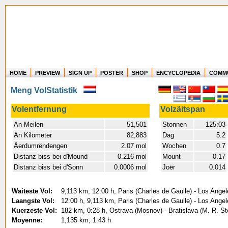
HOME
PREVIEW
SIGN UP
POSTER
SHOP
ENCYCLOPEDIA
COMM
Where in the world have you flown?
Meng VolStatistik
How long have you been in the air?
Create your own FlightMemory and see!
Volentfernung
Volzäitspan
An Meilen
51,501
Stonnen
125:03
An Kilometer
82,883
Dag
5.2
Äerdumrëndengen
2.07 mol
Wochen
0.7
Distanz biss bei d'Mound
0.216 mol
Mount
0.17
Distanz biss bei d'Sonn
0.0006 mol
Joër
0.014
Waiteste Vol:
9,113 km, 12:00 h, Paris (Charles de Gaulle) - Los Ange
Laangste Vol:
12:00 h, 9,113 km, Paris (Charles de Gaulle) - Los Ange
Kuerzeste Vol:
182 km, 0:28 h, Ostrava (Mosnov) - Bratislava (M. R. St
Moyenne:
1,135 km, 1:43 h