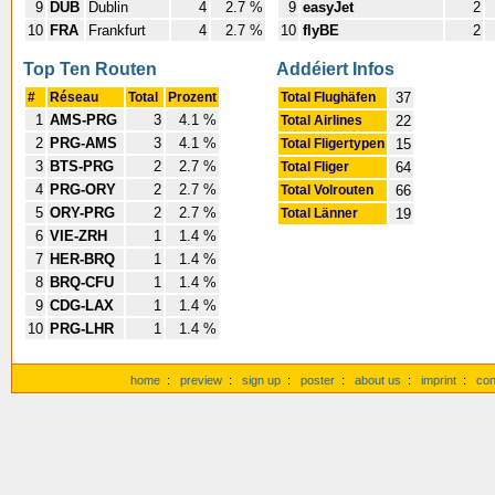
9
DUB
Dublin
4
2.7 %
9
easyJet
2
10
FRA
Frankfurt
4
2.7 %
10
flyBE
2
Top Ten Routen
Addéiert Infos
#
Réseau
Total
Prozent
Total Flughäfen
37
1
AMS-PRG
3
4.1 %
Total Airlines
22
2
PRG-AMS
3
4.1 %
Total Fligertypen
15
3
BTS-PRG
2
2.7 %
Total Fliger
64
4
PRG-ORY
2
2.7 %
Total Volrouten
66
5
ORY-PRG
2
2.7 %
Total Länner
19
6
VIE-ZRH
1
1.4 %
7
HER-BRQ
1
1.4 %
8
BRQ-CFU
1
1.4 %
9
CDG-LAX
1
1.4 %
10
PRG-LHR
1
1.4 %
home
:
preview
:
sign up
:
poster
:
about us
:
imprint
:
con