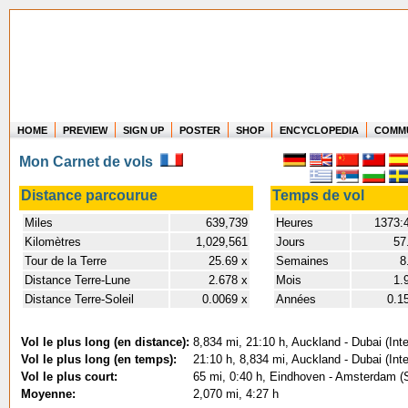
HOME
PREVIEW
SIGN UP
POSTER
SHOP
ENCYCLOPEDIA
COMM
Where in the world have you flown?
Mon Carnet de vols
How long have you been in the air?
Create your own FlightMemory and see!
Distance parcourue
Temps de vol
Miles
639,739
Heures
1373:
Kilomètres
1,029,561
Jours
57
Tour de la Terre
25.69 x
Semaines
8
Distance Terre-Lune
2.678 x
Mois
1.
Distance Terre-Soleil
0.0069 x
Années
0.1
Vol le plus long (en distance):
8,834 mi, 21:10 h, Auckland - Dubai (Inte
Vol le plus long (en temps):
21:10 h, 8,834 mi, Auckland - Dubai (Inte
Vol le plus court:
65 mi, 0:40 h, Eindhoven - Amsterdam (S
Moyenne:
2,070 mi, 4:27 h