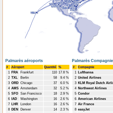
Palmarès aéroports
Palmarès Compagnie
#
Aéroport
Quantité
%
#
Compagnie
1
FRA
Frankfurt
110
17.8 %
1
Lufthansa
2
TXL
Berlin
58
9.4 %
2
United Airlines
3
ORD
Chicago
37
6.0 %
3
KLM Royal Dutch Airl
4
AMS
Amsterdam
32
5.2 %
4
Northwest Airlines
5
SFO
San Francisco
18
2.9 %
5
Condor
6
IAD
Washington
16
2.6 %
6
American Airlines
7
LHR
London
16
2.6 %
7
Air France
8
DEN
Denver
14
2.3 %
8
easyJet