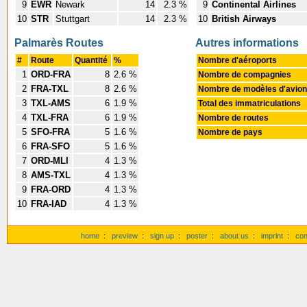
9
EWR
Newark
14
2.3 %
9
Continental Airlines
10
STR
Stuttgart
14
2.3 %
10
British Airways
Palmarès Routes
Autres informations
#
Route
Quantité
%
Nombre d'aéroports
1
ORD-FRA
8
2.6 %
Nombre de compagnies
2
FRA-TXL
8
2.6 %
Nombre de modèles d'avio
3
TXL-AMS
6
1.9 %
Total des immatriculations
4
TXL-FRA
6
1.9 %
Nombre de routes
5
SFO-FRA
5
1.6 %
Nombre de pays
6
FRA-SFO
5
1.6 %
7
ORD-MLI
4
1.3 %
8
AMS-TXL
4
1.3 %
9
FRA-ORD
4
1.3 %
10
FRA-IAD
4
1.3 %
home
:
preview
:
sign up
:
poster
:
about us
:
imprint
:
con