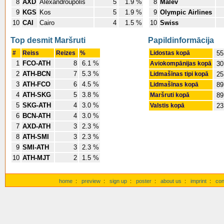
8
AXD
Alexandroupolis
5
1.9 %
8
Malev
9
KGS
Kos
5
1.9 %
9
Olympic Airlines
10
CAI
Cairo
4
1.5 %
10
Swiss
Top desmit Maršruti
Papildinformācija
#
Reiss
Reizes
%
Lidostas kopā
55
1
FCO-ATH
8
6.1 %
Aviokompānijas kopā
30
2
ATH-BCN
7
5.3 %
Lidmašīnas tipi kopā
25
3
ATH-FCO
6
4.5 %
Lidmašīnas kopā
89
4
ATH-SKG
5
3.8 %
Maršruti kopā
89
5
SKG-ATH
4
3.0 %
Valstis kopā
23
6
BCN-ATH
4
3.0 %
7
AXD-ATH
3
2.3 %
8
ATH-SMI
3
2.3 %
9
SMI-ATH
3
2.3 %
10
ATH-MJT
2
1.5 %
home
:
preview
:
sign up
:
poster
:
about us
:
imprint
:
con