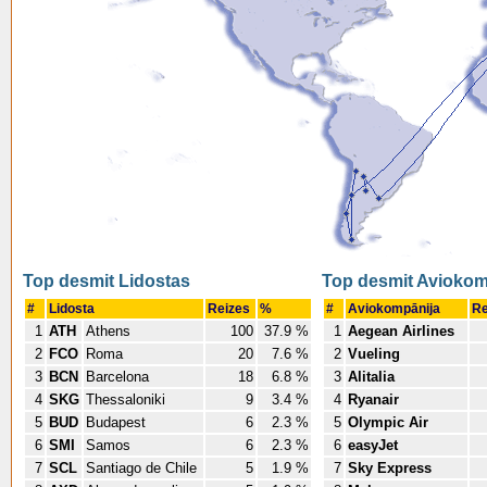
Top desmit Lidostas
Top desmit Aviokom
#
Lidosta
Reizes
%
#
Aviokompānija
Re
1
ATH
Athens
100
37.9 %
1
Aegean Airlines
2
FCO
Roma
20
7.6 %
2
Vueling
3
BCN
Barcelona
18
6.8 %
3
Alitalia
4
SKG
Thessaloniki
9
3.4 %
4
Ryanair
5
BUD
Budapest
6
2.3 %
5
Olympic Air
6
SMI
Samos
6
2.3 %
6
easyJet
7
SCL
Santiago de Chile
5
1.9 %
7
Sky Express