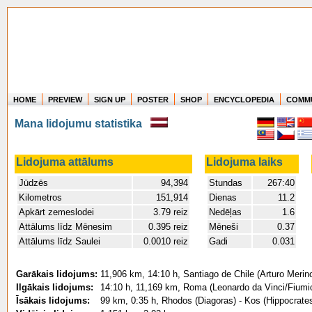
HOME
PREVIEW
SIGN UP
POSTER
SHOP
ENCYCLOPEDIA
COMM
Where in the world have you flown?
Mana lidojumu statistika
How long have you been in the air?
Create your own FlightMemory and see!
Lidojuma attālums
Lidojuma laiks
Jūdzēs
94,394
Stundas
267:40
Kilometros
151,914
Dienas
11.2
Apkārt zemeslodei
3.79 reiz
Nedēļas
1.6
Attālums līdz Mēnesim
0.395 reiz
Mēneši
0.37
Attālums līdz Saulei
0.0010 reiz
Gadi
0.031
Garākais lidojums:
11,906 km, 14:10 h, Santiago de Chile (Arturo Merin
Ilgākais lidojums:
14:10 h, 11,169 km, Roma (Leonardo da Vinci/Fiumici
Īsākais lidojums:
99 km, 0:35 h, Rhodos (Diagoras) - Kos (Hippocrate