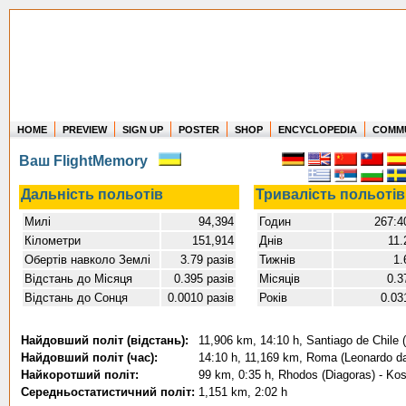
HOME
PREVIEW
SIGN UP
POSTER
SHOP
ENCYCLOPEDIA
COMM
Where in the world have you flown?
Ваш FlightMemory
How long have you been in the air?
Create your own FlightMemory and see!
Дальність польотів
Тривалість польотів
Милі
94,394
Годин
267:4
Кілометри
151,914
Днів
11.
Обертів навколо Землі
3.79 разів
Тижнів
1.
Відстань до Місяця
0.395 разів
Місяців
0.3
Відстань до Сонця
0.0010 разів
Років
0.03
Найдовший політ (відстань):
11,906 km, 14:10 h, Santiago de Chile 
Найдовший політ (час):
14:10 h, 11,169 km, Roma (Leonardo da V
Найкоротший політ:
99 km, 0:35 h, Rhodos (Diagoras) - Kos
Середньостатистичний політ:
1,151 km, 2:02 h