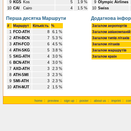
9
KGS
Kos
5
1.9 %
9
Olympic Airlines
10
CAI
Cairo
4
1.5 %
10
Swiss
Перша десятка Маршрути
Додаткова інфор
#
Маршрут
Кількість
%
Загалом аеропортів
1
FCO-ATH
8
6.1 %
Загалом авіакомпані
2
ATH-BCN
7
5.3 %
Загалом типів літаків
3
ATH-FCO
6
4.5 %
Загалом літаків
4
ATH-SKG
5
3.8 %
Загалом маршрутів
5
SKG-ATH
4
3.0 %
Загалом країн
6
BCN-ATH
4
3.0 %
7
AXD-ATH
3
2.3 %
8
ATH-SMI
3
2.3 %
9
SMI-ATH
3
2.3 %
10
ATH-MJT
2
1.5 %
home
:
preview
:
sign up
:
poster
:
about us
:
imprint
:
con