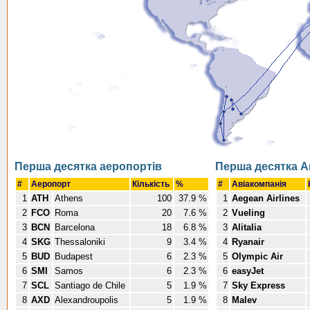
Перша десятка аеропортів
Перша десятка А
#
Аеропорт
Кількість
%
#
Авіакомпанія
1
ATH
Athens
100
37.9 %
1
Aegean Airlines
2
FCO
Roma
20
7.6 %
2
Vueling
3
BCN
Barcelona
18
6.8 %
3
Alitalia
4
SKG
Thessaloniki
9
3.4 %
4
Ryanair
5
BUD
Budapest
6
2.3 %
5
Olympic Air
6
SMI
Samos
6
2.3 %
6
easyJet
7
SCL
Santiago de Chile
5
1.9 %
7
Sky Express
8
AXD
Alexandroupolis
5
1.9 %
8
Malev