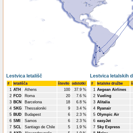
Lestvica letališč
Lestvica letalskih 
#
letališča
število
odstotki
#
letalske družbe
š
1
ATH
Athens
100
37.9 %
1
Aegean Airlines
2
FCO
Roma
20
7.6 %
2
Vueling
3
BCN
Barcelona
18
6.8 %
3
Alitalia
4
SKG
Thessaloniki
9
3.4 %
4
Ryanair
5
BUD
Budapest
6
2.3 %
5
Olympic Air
6
SMI
Samos
6
2.3 %
6
easyJet
7
SCL
Santiago de Chile
5
1.9 %
7
Sky Express