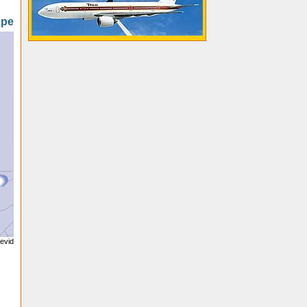
ope
jevid