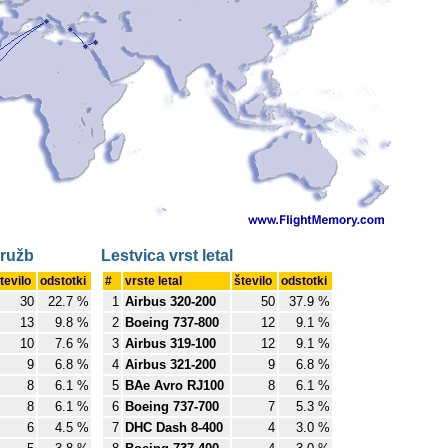
družb
Lestvica vrst letal
tevilo
odstotki
#
vrste letal
število
odstotki
30
22.7 %
1
Airbus 320-200
50
37.9 %
13
9.8 %
2
Boeing 737-800
12
9.1 %
10
7.6 %
3
Airbus 319-100
12
9.1 %
9
6.8 %
4
Airbus 321-200
9
6.8 %
8
6.1 %
5
BAe Avro RJ100
8
6.1 %
8
6.1 %
6
Boeing 737-700
7
5.3 %
6
4.5 %
7
DHC Dash 8-400
4
3.0 %