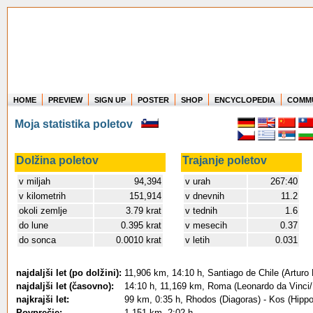
HOME
PREVIEW
SIGN UP
POSTER
SHOP
ENCYCLOPEDIA
COMM
Where in the world have you flown?
Moja statistika poletov
How long have you been in the air?
Create your own FlightMemory and see!
Dolžina poletov
Trajanje poletov
v miljah
94,394
v urah
267:40
v kilometrih
151,914
v dnevnih
11.2
okoli zemlje
3.79 krat
v tednih
1.6
do lune
0.395 krat
v mesecih
0.37
do sonca
0.0010 krat
v letih
0.031
najdaljši let (po dolžini):
11,906 km, 14:10 h, Santiago de Chile (Arturo
najdaljši let (časovno):
14:10 h, 11,169 km, Roma (Leonardo da Vinci/Fi
najkrajši let:
99 km, 0:35 h, Rhodos (Diagoras) - Kos (Hippo
Povprečje:
1,151 km, 2:02 h