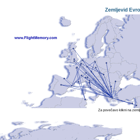
Zemljevid Evr
Za povečavo klikni na zeml