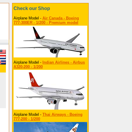
Check our Shop
Airplane Model -
Air Canada - Boeing
777-300ER - 1/200 - Premium model
Airplane Model -
Indian Airlines - Airbus
A320-200 - 1/200
Airplane Model -
Thai Airways - Boeing
777-200 - 1/200