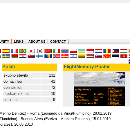
UNITY
LINKS
ABOUT US
CONTACT
Poleti
FlightMemory Poster
skupno število
132
domači leti
41
celinski leti
72
medcelinski leti
10
ostali leti
9
 Merino Benítez) - Roma (Leonardo da Vinci/Fiumicino), 28.02.2019
umicino) - Buenos Aires (Ezeiza - Ministro Pistarini), 15.01.2019
crates), 26.05.2010