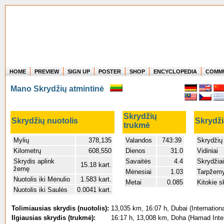
HOME
PREVIEW
SIGN UP
POSTER
SHOP
ENCYCLOPEDIA
COMM
Where in the world have you flown?
Mano Skrydžių atmintinė
How long have you been in the air?
Create your own FlightMemory and see!
Skrydžių
Skrydžių nuotolis
Skrydži
trukmė
Mylių
378,135
Valandos
743:39
Skrydžių
Kilometrų
608,550
Dienos
31.0
Vidiniai
Skrydis aplink
Savaitės
4.4
Skrydžiai
15.18 kart.
žemę
Mėnesiai
1.03
Tarpžemy
Nuotolis iki Mėnulio
1.583 kart.
Metai
0.085
Kitokie s
Nuotolis iki Saulės
0.0041 kart.
Tolimiausias skrydis (nuotolis):
13,035 km, 16:07 h, Dubai (Internationa
Ilgiausias skrydis (trukmė):
16:17 h, 13,008 km, Doha (Hamad Intern