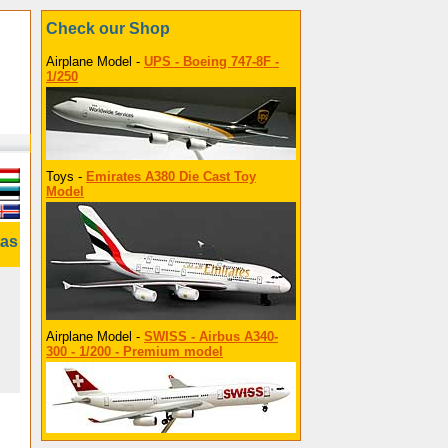
Check our Shop
Airplane Model -
UPS - Boeing 747-8F -
1/250
Toys -
Emirates A380 Die Cast Toy
Model
tas
Airplane Model -
SWISS - Airbus A340-
300 - 1/200 - Premium model