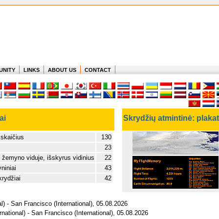
UNITY
LINKS
ABOUT US
CONTACT
ai
Skrydžių atmintinė: plaka
 skaičius
130
23
 žemyno viduje, išskyrus vidinius
22
niniai
43
krydžiai
42
l) - San Francisco (International), 05.08.2026
ational) - San Francisco (International), 05.08.2026