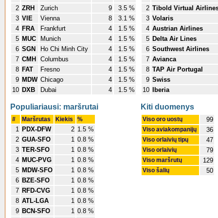
2
ZRH
Zurich
9
3.5 %
2
Tibold Virtual Airline
3
VIE
Vienna
8
3.1 %
3
Volaris
4
FRA
Frankfurt
4
1.5 %
4
Austrian Airlines
5
MUC
Munich
4
1.5 %
5
Delta Air Lines
6
SGN
Ho Chi Minh City
4
1.5 %
6
Southwest Airlines
7
CMH
Columbus
4
1.5 %
7
Avianca
8
FAT
Fresno
4
1.5 %
8
TAP Air Portugal
9
MDW
Chicago
4
1.5 %
9
Swiss
10
DXB
Dubai
4
1.5 %
10
Iberia
Populiariausi: maršrutai
Kiti duomenys
#
Maršrutas
Kiekis
%
Viso oro uostų
99
1
PDX-DFW
2
1.5 %
Viso aviakompanijų
36
2
GUA-SFO
1
0.8 %
Viso orlaivių tipų
47
3
TER-SFO
1
0.8 %
Viso orlaivių
79
4
MUC-PVG
1
0.8 %
Viso maršrutų
129
5
MDW-SFO
1
0.8 %
Viso šalių
50
6
BZE-SFO
1
0.8 %
7
RFD-CVG
1
0.8 %
8
ATL-LGA
1
0.8 %
9
BCN-SFO
1
0.8 %