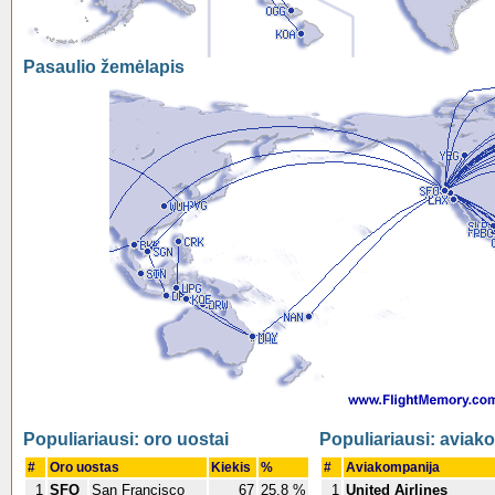
Pasaulio žemėlapis
Populiariausi: oro uostai
Populiariausi: aviak
#
Oro uostas
Kiekis
%
#
Aviakompanija
1
SFO
San Francisco
67
25.8 %
1
United Airlines