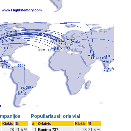
ompanijos
Populiariausi: orlaiviai
Kiekis
%
#
Orlaivis
Kiekis
%
28
21.5 %
1
Boeing 737
28
21.5 %