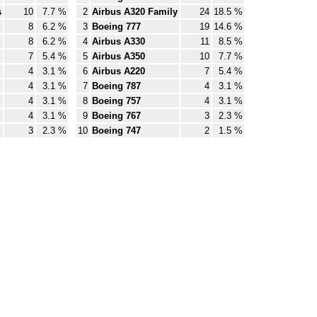
s
10
7.7 %
2
Airbus A320 Family
24
18.5 %
8
6.2 %
3
Boeing 777
19
14.6 %
8
6.2 %
4
Airbus A330
11
8.5 %
7
5.4 %
5
Airbus A350
10
7.7 %
4
3.1 %
6
Airbus A220
7
5.4 %
4
3.1 %
7
Boeing 787
4
3.1 %
4
3.1 %
8
Boeing 757
4
3.1 %
4
3.1 %
9
Boeing 767
3
2.3 %
3
2.3 %
10
Boeing 747
2
1.5 %