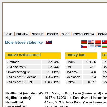
HOME
PREVIEW
SIGN UP
POSTER
SHOP
ENCYCLOPEDIA
COMM
Where in the world have you flown?
Moje letové štatistiky
How long have you been in the air?
Create your own FlightMemory and see!
Letové vzdialenosti
Letový čas
Le
V míľach
326,497
Hodín
674:56
Ce
V kilometroch
525,447
Dní
28.1
Do
Obvod zemegule
13.11 krát
Týždňov
4.0
Ko
Vzdialenosť k Mesiacu
1.367 krát
Mesiacov
0.94
Me
Vzdialenosť k Slnku
0.0035 krát
Rokov
0.077
Ost
Najdlhší let (vzdialenosť):
13,035 km, 16:07 h, Dubai (International) - S
Najdlhší let (čas):
16:17 h, 13,008 km, Doha (Hamad Internationa
Najkratší let:
47 km, 0:33 h, Johor Bahru (Senai Internatio
Priemerný let:
3,674 km, 4:43 h