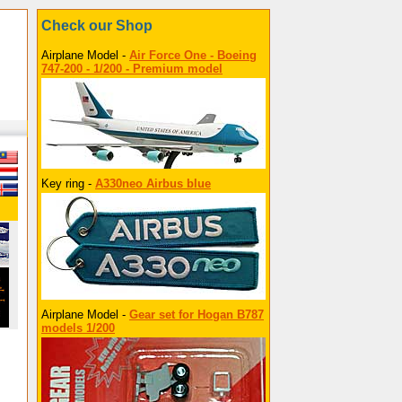
Check our Shop
Airplane Model -
Air Force One - Boeing
747-200 - 1/200 - Premium model
Key ring -
A330neo Airbus blue
Airplane Model -
Gear set for Hogan B787
models 1/200