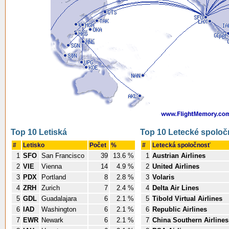
Top 10 Letiská
Top 10 Letecké spoloč
#
Letisko
Počet
%
#
Letecká spoločnosť
1
SFO
San Francisco
39
13.6 %
1
Austrian Airlines
2
VIE
Vienna
14
4.9 %
2
United Airlines
3
PDX
Portland
8
2.8 %
3
Volaris
4
ZRH
Zurich
7
2.4 %
4
Delta Air Lines
5
GDL
Guadalajara
6
2.1 %
5
Tibold Virtual Airlines
6
IAD
Washington
6
2.1 %
6
Republic Airlines
7
EWR
Newark
6
2.1 %
7
China Southern Airlines