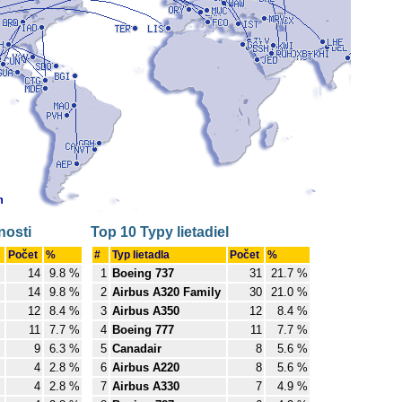
nosti
Top 10 Typy lietadiel
Počet
%
#
Typ lietadla
Počet
%
14
9.8 %
1
Boeing 737
31
21.7 %
14
9.8 %
2
Airbus A320 Family
30
21.0 %
12
8.4 %
3
Airbus A350
12
8.4 %
11
7.7 %
4
Boeing 777
11
7.7 %
9
6.3 %
5
Canadair
8
5.6 %
4
2.8 %
6
Airbus A220
8
5.6 %
4
2.8 %
7
Airbus A330
7
4.9 %