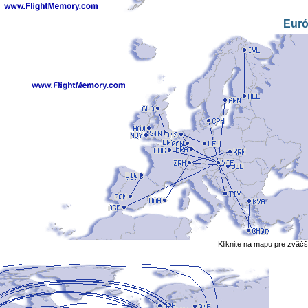
Eur
Kliknite na mapu pre zväčš