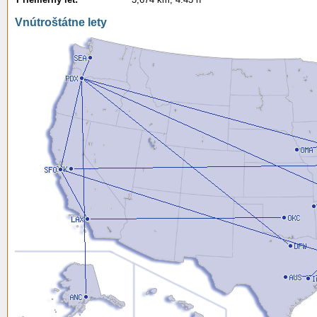
Vnútroštátne lety