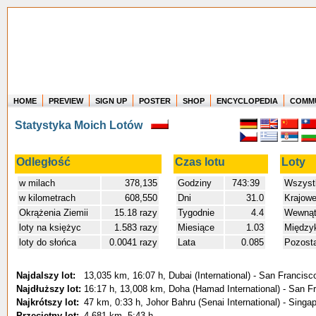
HOME
PREVIEW
SIGN UP
POSTER
SHOP
ENCYCLOPEDIA
COMM
Where in the world have you flown?
Statystyka Moich Lotów
How long have you been in the air?
Create your own FlightMemory and see!
Odległość
Czas lotu
Loty
w milach
378,135
Godziny
743:39
Wszyst
w kilometrach
608,550
Dni
31.0
Krajow
Okrążenia Ziemii
15.18 razy
Tygodnie
4.4
Wewnątr
loty na księżyc
1.583 razy
Miesiące
1.03
Między
loty do słońca
0.0041 razy
Lata
0.085
Pozost
Najdalszy lot:
13,035 km, 16:07 h, Dubai (International) - San Francisco
Najdłuższy lot:
16:17 h, 13,008 km, Doha (Hamad International) - San Fr
Najkrótszy lot:
47 km, 0:33 h, Johor Bahru (Senai International) - Singa
Przeciętny lot:
4,681 km, 5:43 h