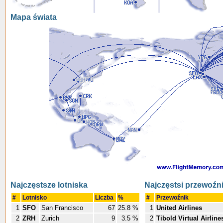
Mapa świata
Najczęstsze lotniska
Najczęstsi przewoźn
#
Lotnisko
Liczba
%
#
Przewoźnik
1
SFO
San Francisco
67
25.8 %
1
United Airlines
2
ZRH
Zurich
9
3.5 %
2
Tibold Virtual Airline