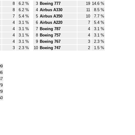
8
6.2 %
3
Boeing 777
19
14.6 %
8
6.2 %
4
Airbus A330
11
8.5 %
7
5.4 %
5
Airbus A350
10
7.7 %
4
3.1 %
6
Airbus A220
7
5.4 %
4
3.1 %
7
Boeing 787
4
3.1 %
4
3.1 %
8
Boeing 757
4
3.1 %
4
3.1 %
9
Boeing 767
3
2.3 %
3
2.3 %
10
Boeing 747
2
1.5 %
9
6
7
9
29
0