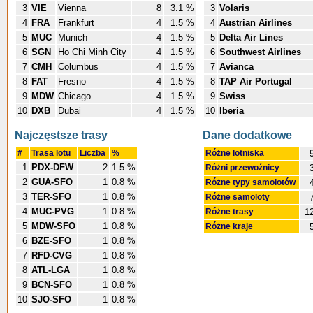
3
VIE
Vienna
8
3.1 %
3
Volaris
4
FRA
Frankfurt
4
1.5 %
4
Austrian Airlines
5
MUC
Munich
4
1.5 %
5
Delta Air Lines
6
SGN
Ho Chi Minh City
4
1.5 %
6
Southwest Airlines
7
CMH
Columbus
4
1.5 %
7
Avianca
8
FAT
Fresno
4
1.5 %
8
TAP Air Portugal
9
MDW
Chicago
4
1.5 %
9
Swiss
10
DXB
Dubai
4
1.5 %
10
Iberia
Najczęstsze trasy
Dane dodatkowe
#
Trasa lotu
Liczba
%
Różne lotniska
9
1
PDX-DFW
2
1.5 %
Różni przewoźnicy
3
2
GUA-SFO
1
0.8 %
Różne typy samolotów
4
3
TER-SFO
1
0.8 %
Różne samoloty
7
4
MUC-PVG
1
0.8 %
Różne trasy
1
5
MDW-SFO
1
0.8 %
Różne kraje
5
6
BZE-SFO
1
0.8 %
7
RFD-CVG
1
0.8 %
8
ATL-LGA
1
0.8 %
9
BCN-SFO
1
0.8 %
10
SJO-SFO
1
0.8 %