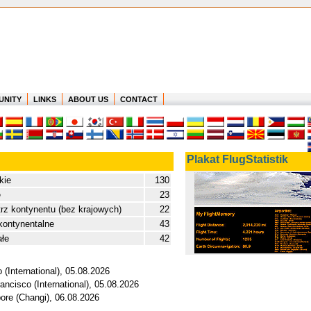
UNITY
LINKS
ABOUT US
CONTACT
Plakat FlugStatistik
kie
130
e
23
z kontynentu (bez krajowych)
22
kontynentalne
43
ałe
42
 (International), 05.08.2026
ancisco (International), 05.08.2026
pore (Changi), 06.08.2026