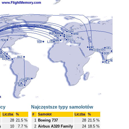
icy
Najczęstsze typy samolotów
Liczba
%
#
Samolot
Liczba
%
28
21.5 %
1
Boeing 737
28
21.5 %
s
10
7.7 %
2
Airbus A320 Family
24
18.5 %