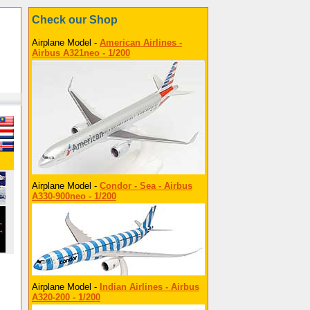
Check our Shop
Airplane Model -
American Airlines -
Airbus A321neo - 1/200
Airplane Model -
Condor - Sea - Airbus
A330-900neo - 1/200
Airplane Model -
Indian Airlines - Airbus
A320-200 - 1/200