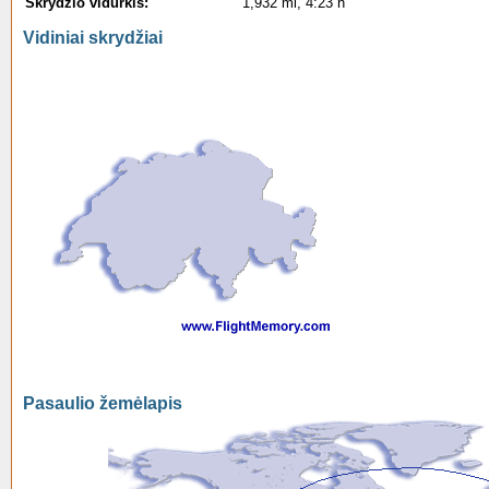
Skrydžio vidurkis:
1,932 mi, 4:23 h
Vidiniai skrydžiai
Pasaulio žemėlapis