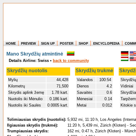
HOME
PREVIEW
SIGN UP
POSTER
SHOP
ENCYCLOPEDIA
COMM
Where in the world have you flown?
Mano Skrydžių atmintinė
How long have you been in the air?
Details Airline: Swiss
•
back to community
Create your own FlightMemory and see!
Skrydžių nuotolis
Skrydžių trukmė
Skrydži
Mylių
44,428
Valandos
100:54
Skrydžių
Kilometrų
71,500
Dienos
4.2
Vidiniai
Skrydis aplink žemę
1.78 kart.
Savaitės
0.6
Skrydžia
Nuotolis iki Mėnulio
0.186 kart.
Mėnesiai
0.14
Tarpžemy
Nuotolis iki Saulės
0.0005 kart.
Metai
0.012
Kitokie s
Tolimiausias skrydis (nuotolis):
5,932 mi, 11:10 h, Los Angeles (Interna
Ilgiausias skrydis (trukmė):
11:20 h, 5,439 mi, Zürich (Kloten) - Se
Trumpiausias skrydis:
162 mi, 0:47 h, Zürich (Kloten) - Münc