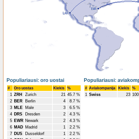
Populiariausi: oro uostai
Populiariausi: aviakom
#
Oro uostas
Kiekis
%
#
Aviakompanija
Kiekis
%
1
ZRH
Zurich
21
45.7 %
1
Swiss
23
100
2
BER
Berlin
4
8.7 %
3
MLE
Male
3
6.5 %
4
DRS
Dresden
2
4.3 %
5
EWR
Newark
2
4.3 %
6
MAD
Madrid
1
2.2 %
7
DUS
Dusseldorf
1
2.2 %