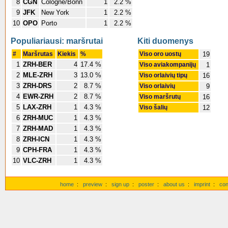
8
CGN
Cologne/Bonn
1
2.2 %
9
JFK
New York
1
2.2 %
10
OPO
Porto
1
2.2 %
Populiariausi: maršrutai
Kiti duomenys
#
Maršrutas
Kiekis
%
Viso oro uostų
19
1
ZRH-BER
4
17.4 %
Viso aviakompanijų
1
2
MLE-ZRH
3
13.0 %
Viso orlaivių tipų
16
3
ZRH-DRS
2
8.7 %
Viso orlaivių
9
4
EWR-ZRH
2
8.7 %
Viso maršrutų
16
5
LAX-ZRH
1
4.3 %
Viso šalių
12
6
ZRH-MUC
1
4.3 %
7
ZRH-MAD
1
4.3 %
8
ZRH-ICN
1
4.3 %
9
CPH-FRA
1
4.3 %
10
VLC-ZRH
1
4.3 %
home
:
preview
:
sign up
:
poster
:
about us
:
imprint
:
con