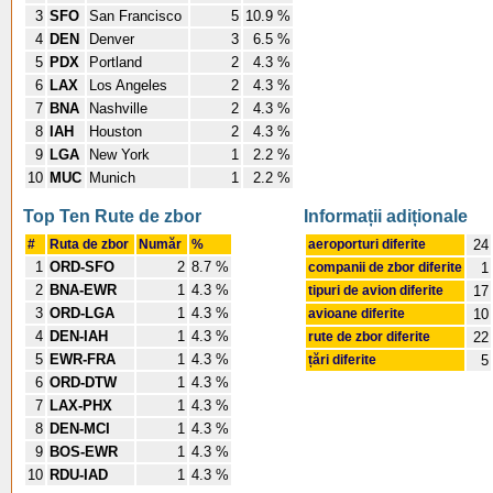
3
SFO
San Francisco
5
10.9 %
4
DEN
Denver
3
6.5 %
5
PDX
Portland
2
4.3 %
6
LAX
Los Angeles
2
4.3 %
7
BNA
Nashville
2
4.3 %
8
IAH
Houston
2
4.3 %
9
LGA
New York
1
2.2 %
10
MUC
Munich
1
2.2 %
Top Ten Rute de zbor
Informații adiționale
#
Ruta de zbor
Număr
%
aeroporturi diferite
24
1
ORD-SFO
2
8.7 %
companii de zbor diferite
1
2
BNA-EWR
1
4.3 %
tipuri de avion diferite
17
3
ORD-LGA
1
4.3 %
avioane diferite
10
4
DEN-IAH
1
4.3 %
rute de zbor diferite
22
5
EWR-FRA
1
4.3 %
țări diferite
5
6
ORD-DTW
1
4.3 %
7
LAX-PHX
1
4.3 %
8
DEN-MCI
1
4.3 %
9
BOS-EWR
1
4.3 %
10
RDU-IAD
1
4.3 %