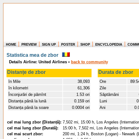
HOME
PREVIEW
SIGN UP
POSTER
SHOP
ENCYCLOPEDIA
COMM
Where in the world have you flown?
Statistica mea de zbor
How long have you been in the air?
Details Airline: United Airlines
•
Create your own FlightMemory and see!
back to community
Distanțe de zbor
Durata de zbor
în Mile
38,093
Ore
89:5
în kilometri
61,306
Zile
Înconjurări de pămînt
1.53 ori
Săptămâni
Distanța până la lună
0.159 ori
Luni
0
Distanța până la soare
0.0004 ori
Ani
0.
cel mai lung zbor (Distanță):
7,502 mi, 15:00 h, Los Angeles (Internatio
cel mai lung zbor (Durată):
15:00 h, 7,502 mi, Los Angeles (Internatio
cel mai scurt zbor:
200 mi, 1:24 h, Boston (Logan) - Newark (L