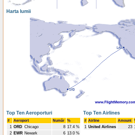
Harta lumii
Top Ten Aeroporturi
Top Ten Airlines
#
Aeroport
Număr
%
#
Airline
Amount
1
ORD
Chicago
8
17.4 %
1
United Airlines
23
2
EWR
Newark
6
13.0 %