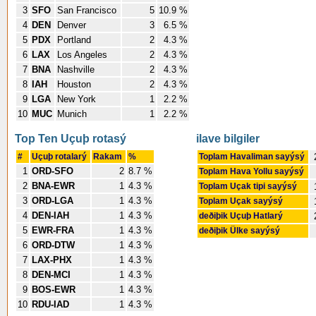
3
SFO
San Francisco
5
10.9 %
4
DEN
Denver
3
6.5 %
5
PDX
Portland
2
4.3 %
6
LAX
Los Angeles
2
4.3 %
7
BNA
Nashville
2
4.3 %
8
IAH
Houston
2
4.3 %
9
LGA
New York
1
2.2 %
10
MUC
Munich
1
2.2 %
Top Ten Uçuþ rotasý
ilave bilgiler
#
Uçuþ rotalarý
Rakam
%
Toplam Havaliman sayýsý
1
ORD-SFO
2
8.7 %
Toplam Hava Yollu sayýsý
2
BNA-EWR
1
4.3 %
Toplam Uçak tipi sayýsý
3
ORD-LGA
1
4.3 %
Toplam Uçak sayýsý
4
DEN-IAH
1
4.3 %
deðiþik Uçuþ Hatlarý
5
EWR-FRA
1
4.3 %
deðiþik Ülke sayýsý
6
ORD-DTW
1
4.3 %
7
LAX-PHX
1
4.3 %
8
DEN-MCI
1
4.3 %
9
BOS-EWR
1
4.3 %
10
RDU-IAD
1
4.3 %