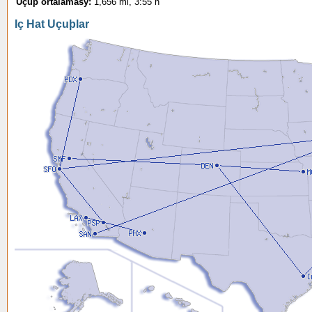
Uçuþ ortalamasý:
1,656 mi, 3:55 h
Iç Hat Uçuþlar