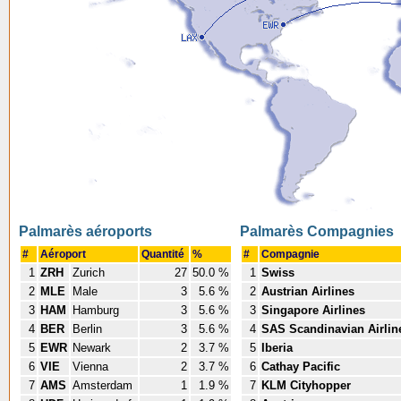
Palmarès aéroports
Palmarès Compagnies
#
Aéroport
Quantité
%
#
Compagnie
1
ZRH
Zurich
27
50.0 %
1
Swiss
2
MLE
Male
3
5.6 %
2
Austrian Airlines
3
HAM
Hamburg
3
5.6 %
3
Singapore Airlines
4
BER
Berlin
3
5.6 %
4
SAS Scandinavian Airlin
5
EWR
Newark
2
3.7 %
5
Iberia
6
VIE
Vienna
2
3.7 %
6
Cathay Pacific
7
AMS
Amsterdam
1
1.9 %
7
KLM Cityhopper