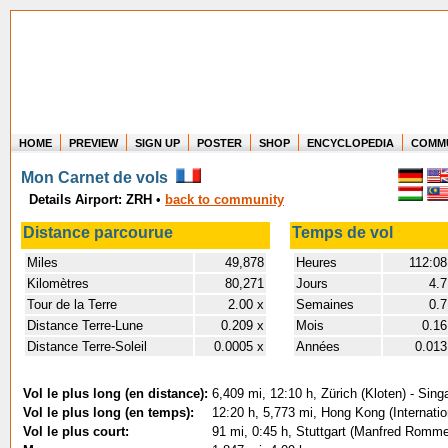
HOME
PREVIEW
SIGN UP
POSTER
SHOP
ENCYCLOPEDIA
COMM
Where in the world have you flown?
Mon Carnet de vols
How long have you been in the air?
Details Airport: ZRH
•
back to community
Create your own FlightMemory and see!
Distance parcourue
Temps de vol
Miles
49,878
Heures
112:08
Kilomètres
80,271
Jours
4.7
Tour de la Terre
2.00 x
Semaines
0.7
Distance Terre-Lune
0.209 x
Mois
0.16
Distance Terre-Soleil
0.0005 x
Années
0.013
Vol le plus long (en distance):
6,409 mi, 12:10 h, Zürich (Kloten) - Sin
Vol le plus long (en temps):
12:20 h, 5,773 mi, Hong Kong (Internation
Vol le plus court:
91 mi, 0:45 h, Stuttgart (Manfred Rommel