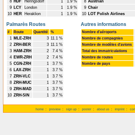
8
HDF
Heringsdorf
1
1.9 %
8
Austrian
9
LCY
London
1
1.9 %
9
Chair
10
HER
Heraklion
1
1.9 %
10
LOT Polish Airlines
Palmarès Routes
Autres informations
#
Route
Quantité
%
Nombre d'aéroports
1
MLE-ZRH
3
11.1 %
Nombre de compagnies
2
ZRH-BER
3
11.1 %
Nombre de modèles d'avions
3
HAM-ZRH
2
7.4 %
Total des immatriculations
4
EWR-ZRH
2
7.4 %
Nombre de routes
5
CGN-ZRH
1
3.7 %
Nombre de pays
6
LAX-ZRH
1
3.7 %
7
ZRH-VLC
1
3.7 %
8
ZRH-MUC
1
3.7 %
9
ZRH-MAD
1
3.7 %
10
ZRH-SIN
1
3.7 %
home
:
preview
:
sign up
:
poster
:
about us
:
imprint
:
con