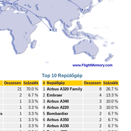
Top 10 Repülőgép
Összesen
Százalék
#
Repülőgép
Összesen
Százalék
21
70.0 %
1
Airbus A320 Family
8
26.7 %
2
6.7 %
2
Embraer
4
13.3 %
1
3.3 %
3
Airbus A340
3
10.0 %
1
3.3 %
4
Airbus A220
3
10.0 %
es
1
3.3 %
5
Bombardier
2
6.7 %
1
3.3 %
6
Airbus A350
2
6.7 %
1
3.3 %
7
Airbus A330
2
6.7 %