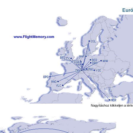
Eur
Nagyításhoz klikkeljen a tér