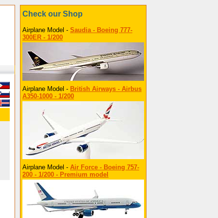
Check our Shop
Airplane Model -
Saudia - Boeing 777-
300ER - 1/200
Airplane Model -
British Airways - Airbus
A350-1000 - 1/200
Airplane Model -
Air Force - Boeing 757-
200 - 1/200 - Premium model