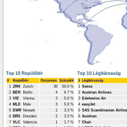
Top 10 Repülőtér
Top 10 Légitársaság
#
Repülőtér
Összesen
Százalék
#
Légitársaság
1
ZRH
Zurich
30
50.0 %
1
Swiss
2
BER
Berlin
4
6.7 %
2
Austrian Airlines
3
VIE
Vienna
3
5.0 %
3
Edelweiss Air
4
MLE
Male
3
5.0 %
4
easyJet
5
EWR
Newark
2
3.3 %
5
SAS Scandinavian Airlin
6
DRS
Dresden
2
3.3 %
6
Austrian
7
VLC
Valencia
1
1.7 %
7
Chair