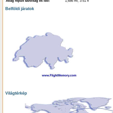
Átlag repült távolság és idő:
1,686 mi, 3:51 h
Belföldi járatok
Világtérkép