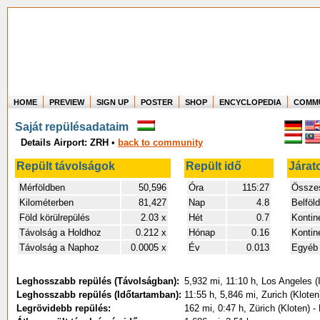
HOME
PREVIEW
SIGN UP
POSTER
SHOP
ENCYCLOPEDIA
COMM
Where in the world have you flown?
Saját repülésadataim
How long have you been in the air?
Details Airport: ZRH
•
back to community
Create your own FlightMemory and see!
Repült távolságok
Repült idő
Járat
Mérföldben
50,596
Óra
115:27
Összes
Kilométerben
81,427
Nap
4.8
Belföld
Föld körülrepülés
2.03 x
Hét
0.7
Kontine
Távolság a Holdhoz
0.212 x
Hónap
0.16
Kontin
Távolság a Naphoz
0.0005 x
Év
0.013
Egyéb 
Leghosszabb repülés (Távolságban):
5,932 mi, 11:10 h, Los Angeles (I
Leghosszabb repülés (Időtartamban):
11:55 h, 5,846 mi, Zurich (Kloten
Legrövidebb repülés:
162 mi, 0:47 h, Zürich (Kloten) 