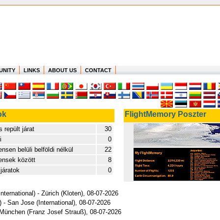
UNITY
LINKS
ABOUT US
CONTACT
ok
FlightMemory Poszter
 repült járat
30
i
0
nsen belüli belföldi nélkül
22
ensek között
8
járatok
0
nternational) - Zürich (Kloten), 08-07-2026
) - San Jose (International), 08-07-2026
- München (Franz Josef Strauß), 08-07-2026