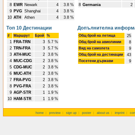
8
EWR
Newark
4
3.8 %
8
Germania
2
9
PVG
Shanghai
4
3.8 %
10
ATH
Athen
4
3.8 %
Топ 10 Дестинации
Допълнителна информ
#
Маршрут
Брой
%
Общ брой на летища
25
1
FRA-TRN
3
5.7 %
Общ брой на авиолинии
8
2
TRN-FRA
3
5.7 %
Вид на самолета
9
3
ATH-MUC
2
3.8 %
Общ брой на дестинации
43
4
MUC-CDG
2
3.8 %
Посетени държави
9
5
CDG-MUC
2
3.8 %
6
MUC-ATH
2
3.8 %
7
FRA-PVG
2
3.8 %
8
PVG-FRA
2
3.8 %
9
AGP-STR
1
1.9 %
10
HAM-STR
1
1.9 %
home
:
preview
:
sign up
:
poster
:
about us
:
imprint
:
con