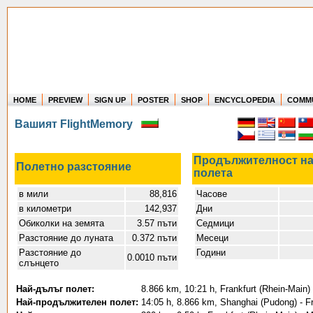
HOME
PREVIEW
SIGN UP
POSTER
SHOP
ENCYCLOPEDIA
COMM
Where in the world have you flown?
Вашият FlightMemory
How long have you been in the air?
Create your own FlightMemory and see!
Продължителност н
Полетно разстояние
полета
в мили
88,816
Часове
в километри
142,937
Дни
Обиколки на земята
3.57 пъти
Седмици
Разстояние до луната
0.372 пъти
Месеци
Разстояние до
Години
0.0010 пъти
слънцето
Най-дълъг полет:
8.866 km, 10:21 h, Frankfurt (Rhein-Main)
Най-продължителен полет:
14:05 h, 8.866 km, Shanghai (Pudong) - Fr