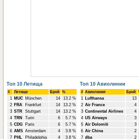
Топ 10 Летища
Топ 10 Авиолинии
#
Летище
Брой
%
#
Авиолиния
Брой
1
MUC
München
14
13.2 %
1
Lufthansa
13
2
FRA
Frankfurt
14
13.2 %
2
Air France
4
3
STR
Stuttgart
14
13.2 %
3
Continental Airlines
4
4
TRN
Turin
6
5.7 %
4
US Airways
3
5
CDG
Paris
6
5.7 %
5
Air Dolomiti
3
6
AMS
Amsterdam
4
3.8 %
6
Air China
2
7
PHL
Philadelphia
4
3.8 %
7
dba
2