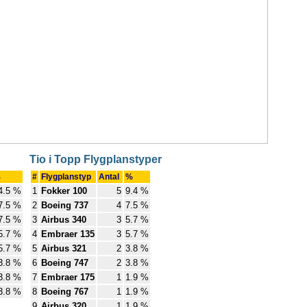
Tio i Topp Flygplanstyper
%
#
Flygplanstyp
Antal
%
4.5 %
1
Fokker 100
5
9.4 %
7.5 %
2
Boeing 737
4
7.5 %
7.5 %
3
Airbus 340
3
5.7 %
5.7 %
4
Embraer 135
3
5.7 %
5.7 %
5
Airbus 321
2
3.8 %
3.8 %
6
Boeing 747
2
3.8 %
3.8 %
7
Embraer 175
1
1.9 %
3.8 %
8
Boeing 767
1
1.9 %
9
Airbus 320
1
1.9 %