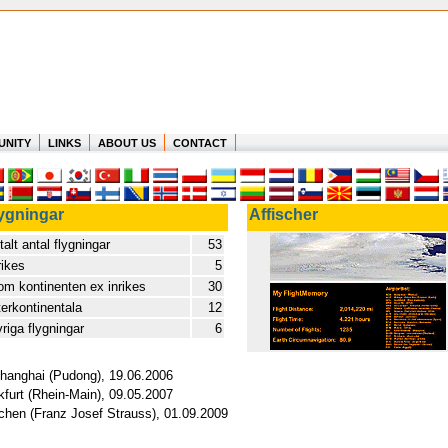
UNITY
LINKS
ABOUT US
CONTACT
ygningar
Affischer
talt antal flygningar
53
rikes
5
om kontinenten ex inrikes
30
terkontinentala
12
riga flygningar
6
Shanghai (Pudong), 19.06.2006
furt (Rhein-Main), 09.05.2007
nchen (Franz Josef Strauss), 01.09.2009