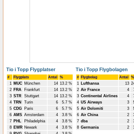
Tio i Topp Flygplatser
Tio i Topp Flygbolagen
#
Flygplats
Antal
%
#
Flygbolag
Antal
1
MUC
München
14
13.2 %
1
Lufthansa
13
2
2
FRA
Frankfurt
14
13.2 %
2
Air France
4
3
STR
Stuttgart
14
13.2 %
3
Continental Airlines
4
4
TRN
Turin
6
5.7 %
4
US Airways
3
5
CDG
Paris
6
5.7 %
5
Air Dolomiti
3
6
AMS
Amsterdam
4
3.8 %
6
Air China
2
7
PHL
Philadelphia
4
3.8 %
7
dba
2
8
EWR
Newark
4
3.8 %
8
Germania
2
9
PVG
Shanghai
4
3.8 %