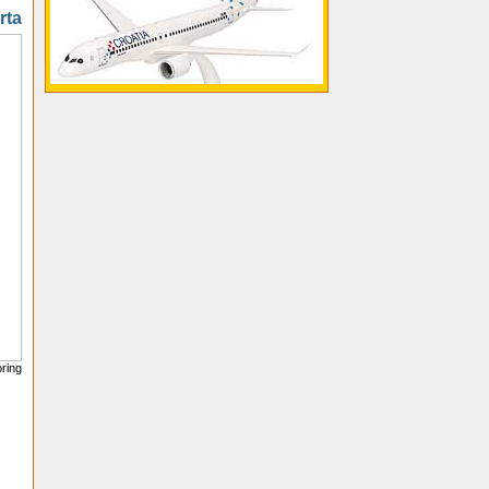
rta
oring