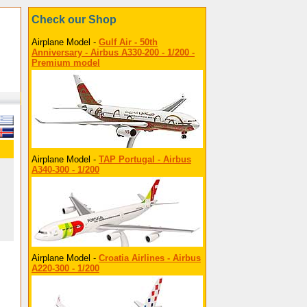
Check our Shop
Airplane Model -
Gulf Air - 50th
Anniversary - Airbus A330-200 - 1/200 -
Premium model
Airplane Model -
TAP Portugal - Airbus
A340-300 - 1/200
Airplane Model -
Croatia Airlines - Airbus
A220-300 - 1/200