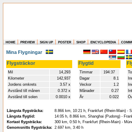
HOME
PREVIEW
SIGN UP
POSTER
SHOP
ENCYCLOPEDIA
COMM
Where in the world have you flown?
Mina Flygningar
How long have you been in the air?
Create your own FlightMemory and see!
Flygsträckor
Flygtid
Fl
Mil
14,293
Timmar
194:37
To
Kilometer
142,937
Dagar
8.1
In
Jordens omkrets
3.57 x
Veckor
1.2
In
Avstånd till månen
0.372 x
Månader
0.27
In
Avstånd till solen
0.0010 x
År
0.022
Öv
Längsta flygsträcka:
8.866 km, 10:21 h, Frankfurt (Rhein-Main) - 
Längsta flygtid:
14:05 h, 8.866 km, Shanghai (Pudong) - Frank
Kortast flygsträcka:
300 km, 0:50 h, Frankfurt (Rhein-Main) - Mü
Genomsnitts flygsträcka:
2.697 km, 3:40 h