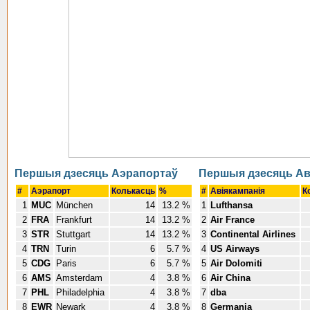
Першыя дзесяць Аэрапортаў
Першыя дзесяць Ав
#
Аэрапорт
Колькасць
%
#
Авіякампанія
К
1
MUC
München
14
13.2 %
1
Lufthansa
2
FRA
Frankfurt
14
13.2 %
2
Air France
3
STR
Stuttgart
14
13.2 %
3
Continental Airlines
4
TRN
Turin
6
5.7 %
4
US Airways
5
CDG
Paris
6
5.7 %
5
Air Dolomiti
6
AMS
Amsterdam
4
3.8 %
6
Air China
7
PHL
Philadelphia
4
3.8 %
7
dba
8
EWR
Newark
4
3.8 %
8
Germania