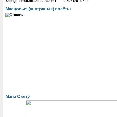
Сярэднестатыстычны палёт :
2.697 km, 3:40 h
Мясцовыя (унутраныя) палёты
Мапа Свету