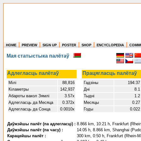
HOME
PREVIEW
SIGN UP
POSTER
SHOP
ENCYCLOPEDIA
COMM
Where in the world have you flown?
Мая статыстыка палётаў
How long have you been in the air?
Create your own FlightMemory and see!
Адлегласць палётаў
Працягласць палётаў
Мілі
88,816
Гадзіны
194:37
Кіламетры
142,937
Дні
8.1
Абароты вакол Зямлі
3.57x
Тыдні
1.2
Адлегласць да Месяца
0.372x
Месяцы
0.27
Адлегласць да Сонца
0.0010x
Годы
0.022
Даўжэйшы палёт (па адлегласці) :
8.866 km, 10:21 h, Frankfurt (Rhei
Даўжэйшы палёт (па часу) :
14:05 h, 8.866 km, Shanghai (Pudon
Карацейшы палёт :
300 km, 0:50 h, Frankfurt (Rhein-M