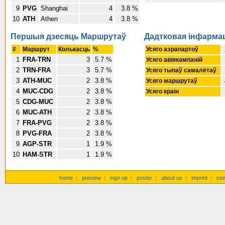
9
PVG
Shanghai
4
3.8 %
10
ATH
Athen
4
3.8 %
Першыя дзесяць Маршрутаў
Дадтковая інфарма
#
Маршрут
Колькасць
%
Усяго аэрапартоў
1
FRA-TRN
3
5.7 %
Усяго авіякампаній
2
TRN-FRA
3
5.7 %
Усяго тыпаў самалётаў
3
ATH-MUC
2
3.8 %
Усяго маршрутаў
4
MUC-CDG
2
3.8 %
Усяго краін
5
CDG-MUC
2
3.8 %
6
MUC-ATH
2
3.8 %
7
FRA-PVG
2
3.8 %
8
PVG-FRA
2
3.8 %
9
AGP-STR
1
1.9 %
10
HAM-STR
1
1.9 %
home
:
preview
:
sign up
:
poster
:
about us
:
imprint
:
con