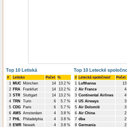
Top 10 Letiská
Top 10 Letecké spoločno
#
Letisko
Počet
%
#
Letecká spoločnosť
Počet
1
MUC
München
14
13.2 %
1
Lufthansa
13
2
FRA
Frankfurt
14
13.2 %
2
Air France
4
3
STR
Stuttgart
14
13.2 %
3
Continental Airlines
4
4
TRN
Turin
6
5.7 %
4
US Airways
3
5
CDG
Paris
6
5.7 %
5
Air Dolomiti
3
6
AMS
Amsterdam
4
3.8 %
6
Air China
2
7
PHL
Philadelphia
4
3.8 %
7
dba
2
8
EWR
Newark
4
3.8 %
8
Germania
2