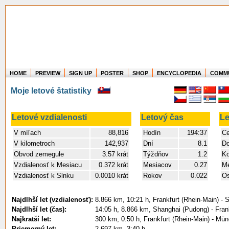
HOME
PREVIEW
SIGN UP
POSTER
SHOP
ENCYCLOPEDIA
COMM
Where in the world have you flown?
Moje letové štatistiky
How long have you been in the air?
Create your own FlightMemory and see!
Letové vzdialenosti
Letový čas
Le
V míľach
88,816
Hodín
194:37
Ce
V kilometroch
142,937
Dní
8.1
D
Obvod zemegule
3.57 krát
Týždňov
1.2
Ko
Vzdialenosť k Mesiacu
0.372 krát
Mesiacov
0.27
Me
Vzdialenosť k Slnku
0.0010 krát
Rokov
0.022
Os
Najdlhší let (vzdialenosť):
8.866 km, 10:21 h, Frankfurt (Rhein-Main) -
Najdlhší let (čas):
14:05 h, 8.866 km, Shanghai (Pudong) - Fran
Najkratší let:
300 km, 0:50 h, Frankfurt (Rhein-Main) - Mü
Priemerný let:
2.697 km, 3:40 h