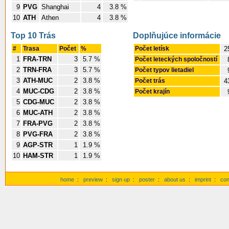
9
PVG
Shanghai
4
3.8 %
10
ATH
Athen
4
3.8 %
Top 10 Trás
Doplňujúce informácie
#
Trasa
Počet
%
Počet letísk
2
1
FRA-TRN
3
5.7 %
Počet leteckých spoločností
2
TRN-FRA
3
5.7 %
Počet typov lietadiel
3
ATH-MUC
2
3.8 %
Počet trás
4
4
MUC-CDG
2
3.8 %
Počet krajín
5
CDG-MUC
2
3.8 %
6
MUC-ATH
2
3.8 %
7
FRA-PVG
2
3.8 %
8
PVG-FRA
2
3.8 %
9
AGP-STR
1
1.9 %
10
HAM-STR
1
1.9 %
home
:
preview
:
sign up
:
poster
:
about us
:
imprint
:
con