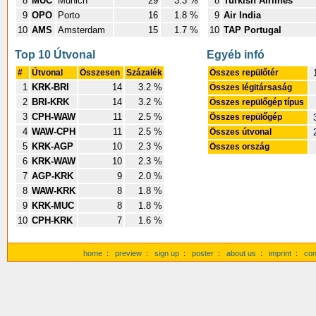
8
MUC
Munich
29
3.3 %
8
Turkish Airlines
9
OPO
Porto
16
1.8 %
9
Air India
10
AMS
Amsterdam
15
1.7 %
10
TAP Portugal
Top 10 Útvonal
Egyéb infó
#
Útvonal
Összesen
Százalék
Összes repülőtér
1
KRK-BRI
14
3.2 %
Összes légitársaság
2
BRI-KRK
14
3.2 %
Összes repülőgép típus
3
CPH-WAW
11
2.5 %
Összes repülőgép
4
WAW-CPH
11
2.5 %
Összes útvonal
5
KRK-AGP
10
2.3 %
Összes ország
6
KRK-WAW
10
2.3 %
7
AGP-KRK
9
2.0 %
8
WAW-KRK
8
1.8 %
9
KRK-MUC
8
1.8 %
10
CPH-KRK
7
1.6 %
home
:
preview
:
sign up
:
poster
:
about us
:
imprint
:
con