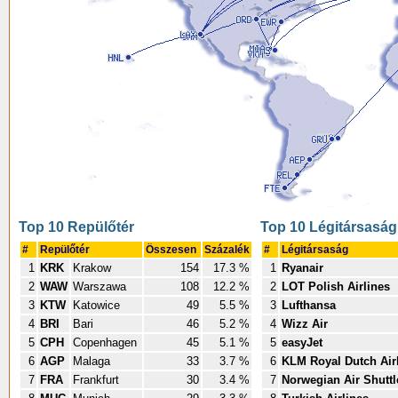
Top 10 Repülőtér
Top 10 Légitársaság
#
Repülőtér
Összesen
Százalék
#
Légitársaság
1
KRK
Krakow
154
17.3 %
1
Ryanair
2
WAW
Warszawa
108
12.2 %
2
LOT Polish Airlines
3
KTW
Katowice
49
5.5 %
3
Lufthansa
4
BRI
Bari
46
5.2 %
4
Wizz Air
5
CPH
Copenhagen
45
5.1 %
5
easyJet
6
AGP
Malaga
33
3.7 %
6
KLM Royal Dutch Air
7
FRA
Frankfurt
30
3.4 %
7
Norwegian Air Shuttl