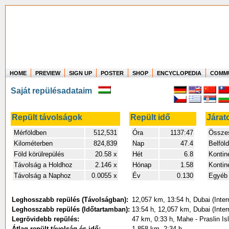
HOME
PREVIEW
SIGN UP
POSTER
SHOP
ENCYCLOPEDIA
COMM
Where in the world have you flown?
Saját repülésadataim
How long have you been in the air?
Create your own FlightMemory and see!
Repült távolságok
Repült idő
Járat
Mérföldben
512,531
Óra
1137:47
Összes
Kilométerben
824,839
Nap
47.4
Belföld
Föld körülrepülés
20.58 x
Hét
6.8
Kontine
Távolság a Holdhoz
2.146 x
Hónap
1.58
Kontin
Távolság a Naphoz
0.0055 x
Év
0.130
Egyéb 
Leghosszabb repülés (Távolságban):
12,057 km, 13:54 h, Dubai (Inter
Leghosszabb repülés (Időtartamban):
13:54 h, 12,057 km, Dubai (Inter
Legrövidebb repülés:
47 km, 0:33 h, Mahe - Praslin Is
Átlag repült távolság és idő:
1,858 km, 2:34 h