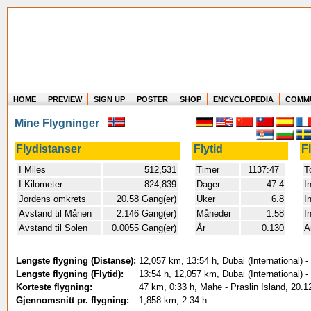
HOME
PREVIEW
SIGN UP
POSTER
SHOP
ENCYCLOPEDIA
COMM
Where in the world have you flown?
Mine Flygninger
How long have you been in the air?
Create your own FlightMemory and see!
Flydistanser
Flytid
F
I Miles
512,531
Timer
1137:47
T
I Kilometer
824,839
Dager
47.4
I
Jordens omkrets
20.58 Gang(er)
Uker
6.8
I
Avstand til Månen
2.146 Gang(er)
Måneder
1.58
I
Avstand til Solen
0.0055 Gang(er)
År
0.130
A
Lengste flygning (Distanse):
12,057 km, 13:54 h, Dubai (International) 
Lengste flygning (Flytid):
13:54 h, 12,057 km, Dubai (International) 
Korteste flygning:
47 km, 0:33 h, Mahe - Praslin Island, 20.1
Gjennomsnitt pr. flygning:
1,858 km, 2:34 h