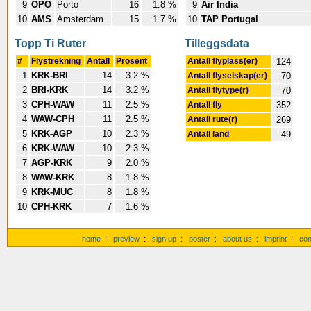
9
OPO
Porto
16
1.8 %
9
Air India
10
AMS
Amsterdam
15
1.7 %
10
TAP Portugal
Topp Ti Ruter
Tilleggsdata
#
Flystrekning
Antall
Prosent
Antall flyplass(er)
124
1
KRK-BRI
14
3.2 %
Antall flyselskap(er)
70
2
BRI-KRK
14
3.2 %
Antall flytype(r)
70
3
CPH-WAW
11
2.5 %
Antall fly
352
4
WAW-CPH
11
2.5 %
Antall rute(r)
269
5
KRK-AGP
10
2.3 %
Antall land
49
6
KRK-WAW
10
2.3 %
7
AGP-KRK
9
2.0 %
8
WAW-KRK
8
1.8 %
9
KRK-MUC
8
1.8 %
10
CPH-KRK
7
1.6 %
home
:
preview
:
sign up
:
poster
:
about us
:
imprint
:
con