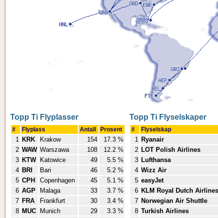
Topp Ti Flyplasser
Topp Ti Flyselskaper
#
Flyplass
Antall
Prosent
#
Flyselskap
1
KRK
Krakow
154
17.3 %
1
Ryanair
2
WAW
Warszawa
108
12.2 %
2
LOT Polish Airlines
3
KTW
Katowice
49
5.5 %
3
Lufthansa
4
BRI
Bari
46
5.2 %
4
Wizz Air
5
CPH
Copenhagen
45
5.1 %
5
easyJet
6
AGP
Malaga
33
3.7 %
6
KLM Royal Dutch Airline
7
FRA
Frankfurt
30
3.4 %
7
Norwegian Air Shuttle
8
MUC
Munich
29
3.3 %
8
Turkish Airlines