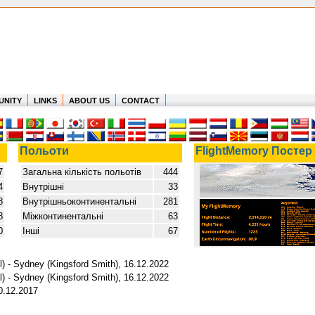
UNITY
LINKS
ABOUT US
CONTACT
Польоти
FlightMemory Постер
7
Загальна кількість польотів
444
4
Внутрішні
33
8
Внутрішньоконтинентальні
281
8
Міжконтинентальні
63
0
Інші
67
l) - Sydney (Kingsford Smith), 16.12.2022
l) - Sydney (Kingsford Smith), 16.12.2022
20.12.2017