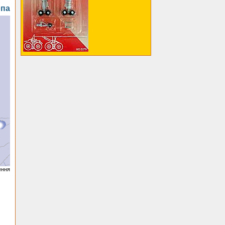
па
ення