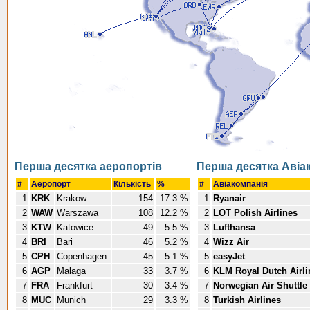
Перша десятка аеропортів
Перша десятка Авіа
#
Аеропорт
Кількість
%
#
Авіакомпанія
1
KRK
Krakow
154
17.3 %
1
Ryanair
2
WAW
Warszawa
108
12.2 %
2
LOT Polish Airlines
3
KTW
Katowice
49
5.5 %
3
Lufthansa
4
BRI
Bari
46
5.2 %
4
Wizz Air
5
CPH
Copenhagen
45
5.1 %
5
easyJet
6
AGP
Malaga
33
3.7 %
6
KLM Royal Dutch Airli
7
FRA
Frankfurt
30
3.4 %
7
Norwegian Air Shuttle
8
MUC
Munich
29
3.3 %
8
Turkish Airlines