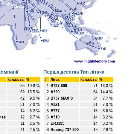
компанії
Перша десятка Тип літака
Кількість
%
#
Літак
Кількість
%
88
19.8 %
1
B737-800
71
16.0 %
69
15.5 %
2
A320
64
14.4 %
42
9.5 %
3
B737 MAX 8
34
7.7 %
31
7.0 %
4
A321
31
7.0 %
14
3.2 %
5
B737
16
3.6 %
nes
12
2.7 %
6
A319
14
3.2 %
11
2.5 %
7
ERJ195
14
3.2 %
11
2.5 %
8
Boeing 737-800
13
2.9 %