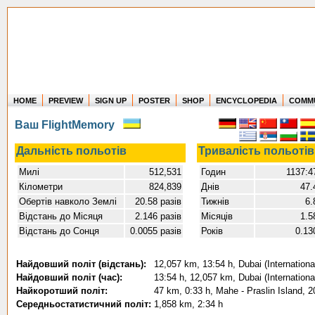
HOME
PREVIEW
SIGN UP
POSTER
SHOP
ENCYCLOPEDIA
COMM
Where in the world have you flown?
Ваш FlightMemory
How long have you been in the air?
Create your own FlightMemory and see!
Дальність польотів
Тривалість польотів
Милі
512,531
Годин
1137:4
Кілометри
824,839
Днів
47.
Обертів навколо Землі
20.58 разів
Тижнів
6.
Відстань до Місяця
2.146 разів
Місяців
1.5
Відстань до Сонця
0.0055 разів
Років
0.13
Найдовший політ (відстань):
12,057 km, 13:54 h, Dubai (Internationa
Найдовший політ (час):
13:54 h, 12,057 km, Dubai (Internationa
Найкоротший політ:
47 km, 0:33 h, Mahe - Praslin Island, 
Середньостатистичний політ:
1,858 km, 2:34 h