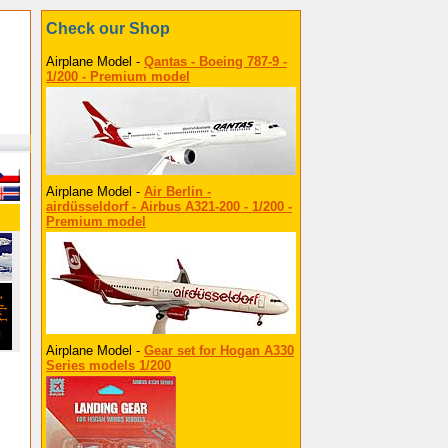
Check our Shop
Airplane Model -
Qantas - Boeing 787-9 -
1/200 - Premium model
Airplane Model -
Air Berlin -
airdüsseldorf - Airbus A321-200 - 1/200 -
Premium model
Airplane Model -
Gear set for Hogan A330
Series models 1/200