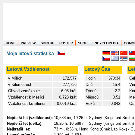
HOME
PREVIEW
SIGN UP
POSTER
SHOP
ENCYCLOPEDIA
COMM
Where in the world have you flown?
Moje letová statistika
How long have you been in the air?
Create your own FlightMemory and see!
Letová Vzdálenost
Letový Čas
Le
v Mílích
172,577
Hodin
370:34
Cel
v Kilometrech
277,736
Dnů
15.4
Vni
Obvod zeměkoule
6.93 krát
Týdnů
2.2
Kon
Vzdálenost k Měsíci
0.723 krát
Měsíců
0.51
Mez
Vzdálenost ke Slunci
0.0019 krát
Roků
0.042
Ost
Nejdelší let (vzdálenost):
10,588 mi, 19:26 h, Sydney (Kingsford Smith)
Nejdelší let (délka):
19:26 h, 10,588 mi, Sydney (Kingsford Smith)
Nejkratší let:
73 mi, 0:38 h, Hong Kong (Chek Lap Kok) - G
Letový průměr:
1,392 mi, 2:59 h