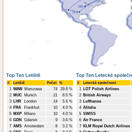
Top Ten Letiště
Top Ten Letecké společn
#
Letiště
Počet
%
#
Letecká společnost
1
WAW
Warszawa
74
29.8 %
1
LOT Polish Airlines
2
MUC
Munich
21
8.5 %
2
British Airways
3
LHR
London
14
5.6 %
3
Lufthansa
4
FRA
Frankfurt
10
4.0 %
4
Alitalia
5
MXP
Milano
10
4.0 %
5
SWISS
6
GDN
Gdansk
9
3.6 %
6
Air France
7
AMS
Amsterdam
8
3.2 %
7
KLM Royal Dutch Airlines