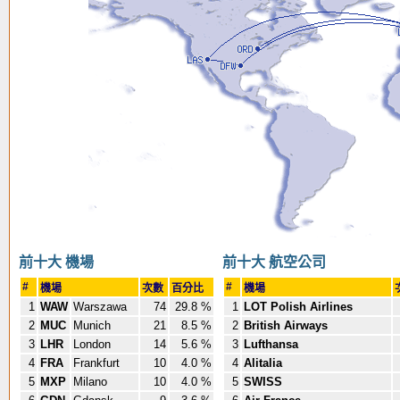
前十大 機場
前十大 航空公司
#
#
機場
次數
百分比
機場
1
WAW
Warszawa
74
29.8 %
1
LOT Polish Airlines
2
MUC
Munich
21
8.5 %
2
British Airways
3
LHR
London
14
5.6 %
3
Lufthansa
4
FRA
Frankfurt
10
4.0 %
4
Alitalia
5
MXP
Milano
10
4.0 %
5
SWISS