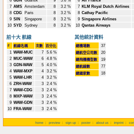
6
GDN
Gdansk
9
3.6 %
6
Air France
7
AMS
Amsterdam
8
3.2 %
7
KLM Royal Dutch Airlines
8
CDG
Paris
8
3.2 %
8
Cathay Pacific
9
SIN
Singapore
8
3.2 %
9
Singapore Airlines
10
SYD
Sydney
8
3.2 %
10
Qantas Airways
前十大 航線
其他統計資料
#
37
航線名稱
次數
百分比
總機場數
1
WAW-MUC
7
5.6 %
20
總航空公司數
2
MUC-WAW
6
4.8 %
19
總飛機機型數
3
GDN-WAW
5
4.0 %
77
總航線數
4
WAW-MXP
4
3.2 %
18
總國家數
5
WAW-LHR
4
3.2 %
6
ZRH-WAW
3
2.4 %
7
WAW-CDG
3
2.4 %
8
MXP-WAW
3
2.4 %
9
WAW-GDN
3
2.4 %
10
FRA-WAW
3
2.4 %
home
:
preview
:
sign up
:
poster
:
about us
:
imprint
:
con