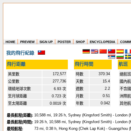
HOME
PREVIEW
SIGN UP
POSTER
SHOP
ENCYCLOPEDIA
COMM
Where in the world have you flown?
我的飛行紀錄
How long have you been in the air?
Create your own FlightMemory and see!
飛行距離
飛行時間
航班
172,577
370:34
英里數
時數
總航班
277,736
15.4
公里數
天數
國內航
2.2
環繞地球次數
6.93 次
週數
不含
0.51
至月球距離
0.723 次
月數
洲際航
0.042
至太陽距離
0.0019 次
年數
其他航
10,588 mi, 19:26 h, Sydney (Kingsford Smith) - London (
最長航程(距離):
19:26 h, 10,588 mi, Sydney (Kingsford Smith) - London (
最長航程(時間):
73 mi, 0:38 h, Hong Kong (Chek Lap Kok) - Guangzhou (
最短航程: