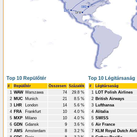
Top 10 Repülőtér
Top 10 Légitársaság
#
Repülőtér
Összesen
Százalék
#
Légitársaság
1
WAW
Warszawa
74
29.8 %
1
LOT Polish Airlines
2
MUC
Munich
21
8.5 %
2
British Airways
3
LHR
London
14
5.6 %
3
Lufthansa
4
FRA
Frankfurt
10
4.0 %
4
Alitalia
5
MXP
Milano
10
4.0 %
5
SWISS
6
GDN
Gdansk
9
3.6 %
6
Air France
7
AMS
Amsterdam
8
3.2 %
7
KLM Royal Dutch Airl