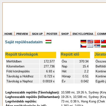
HOME
PREVIEW
SIGN UP
POSTER
SHOP
ENCYCLOPEDIA
COMM
Where in the world have you flown?
Saját repülésadataim
How long have you been in the air?
Create your own FlightMemory and see!
Repült távolságok
Repült idő
Járat
Mérföldben
172,577
Óra
370:34
Összes 
Kilométerben
277,736
Nap
15.4
Belföldi
Föld körülrepülés
6.93 x
Hét
2.2
Kontine
Távolság a Holdhoz
0.723 x
Hónap
0.51
Kontine
Távolság a Naphoz
0.0019 x
Év
0.042
Egyéb j
Leghosszabb repülés (Távolságban):
10,588 mi, 19:26 h, Sydney (Kin
Leghosszabb repülés (Időtartamban):
19:26 h, 10,588 mi, Sydney (Kin
Legrövidebb repülés:
73 mi, 0:38 h, Hong Kong (Chek
Átlag repült távolság és idő:
1,392 mi, 2:59 h