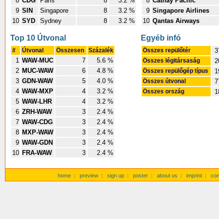
8
CDG
Paris
8
3.2 %
8
Cathay Pacific
9
SIN
Singapore
8
3.2 %
9
Singapore Airlines
10
SYD
Sydney
8
3.2 %
10
Qantas Airways
Top 10 Útvonal
Egyéb infó
#
Útvonal
Összesen
Százalék
Összes repülőtér
3
1
WAW-MUC
7
5.6 %
Összes légitársaság
2
2
MUC-WAW
6
4.8 %
Összes repülőgép típus
1
3
GDN-WAW
5
4.0 %
Összes útvonal
7
4
WAW-MXP
4
3.2 %
Összes ország
1
5
WAW-LHR
4
3.2 %
6
ZRH-WAW
3
2.4 %
7
WAW-CDG
3
2.4 %
8
MXP-WAW
3
2.4 %
9
WAW-GDN
3
2.4 %
10
FRA-WAW
3
2.4 %
home
:
preview
:
sign up
:
poster
:
about us
:
imprint
:
con