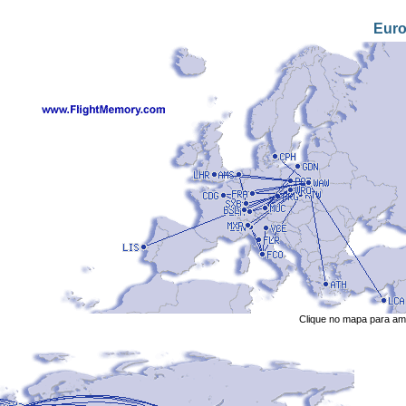
Eur
Clique no mapa para amp