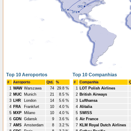
Top 10 Aeroportos
Top 10 Companhias
#
Aeroporto
Qtd.
%
#
Companhia
Q
1
WAW
Warszawa
74
29.8 %
1
LOT Polish Airlines
2
MUC
Munich
21
8.5 %
2
British Airways
3
LHR
London
14
5.6 %
3
Lufthansa
4
FRA
Frankfurt
10
4.0 %
4
Alitalia
5
MXP
Milano
10
4.0 %
5
SWISS
6
GDN
Gdansk
9
3.6 %
6
Air France
7
AMS
Amsterdam
8
3.2 %
7
KLM Royal Dutch Airlines