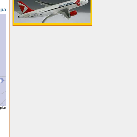
opa
liar