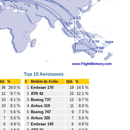
Top 10 Aeronaves
td.
%
#
Modelo de Avião
Qtd.
%
36
29.0 %
1
Embraer 170
18
14.5 %
12
9.7 %
2
ATR 42
15
12.1 %
10
8.1 %
3
Boeing 737
12
9.7 %
10
8.1 %
4
Airbus 319
11
8.9 %
7
5.6 %
5
Boeing 747
9
7.3 %
7
5.6 %
6
Airbus 320
7
5.6 %
6
4.8 %
7
Embraer 145
6
4.8 %