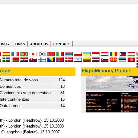
UNITY
LINKS
ABOUT US
CONTACT
Voos
FlightMemory Poster
Numero total de voos
124
Domésticos
13
Continentais sem domésticos
81
Intercontinentais
16
Outros voos
14
th) - London (Heathrow), 25.10.2008
th) - London (Heathrow), 25.10.2008
- Guangzhou (Baiyun), 13.10.2007