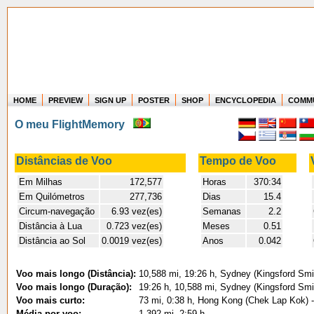
HOME
PREVIEW
SIGN UP
POSTER
SHOP
ENCYCLOPEDIA
COMM
Where in the world have you flown?
O meu FlightMemory
How long have you been in the air?
Create your own FlightMemory and see!
Distâncias de Voo
Tempo de Voo
Em Milhas
172,577
Horas
370:34
Em Quilómetros
277,736
Dias
15.4
Circum-navegação
6.93 vez(es)
Semanas
2.2
Distância à Lua
0.723 vez(es)
Meses
0.51
Distância ao Sol
0.0019 vez(es)
Anos
0.042
Voo mais longo (Distância):
10,588 mi, 19:26 h, Sydney (Kingsford Smi
Voo mais longo (Duração):
19:26 h, 10,588 mi, Sydney (Kingsford Smi
Voo mais curto:
73 mi, 0:38 h, Hong Kong (Chek Lap Kok) 
Média por voo:
1,392 mi, 2:59 h