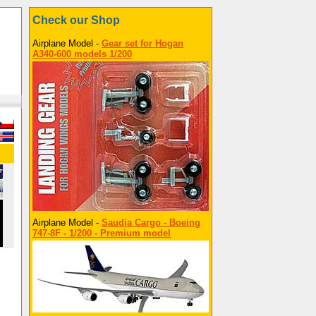
Check our Shop
Airplane Model -
Gear set for Hogan
A340-600 models 1/200
Airplane Model -
Saudia Cargo - Boeing
747-8F - 1/200 - Premium model