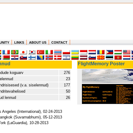
UNITY
LINKS
ABOUT US
CONTACT
nnud
FlightMemory Poster
dude koguarv
276
elennud
23
drisisesed (v.a. siselennud)
177
dritevahelised
50
ud lennud
26
 Angeles (International), 02-24-2013
- Bangkok (Suvarnabhumi), 05-12-2013
 York (LaGuardia), 10-28-2013