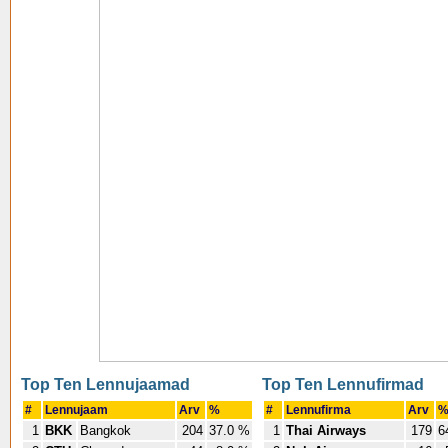
Top Ten Lennujaamad
Top Ten Lennufirmad
#
Lennujaam
Arv
%
#
Lennufirma
Arv
1
BKK
Bangkok
204
37.0 %
1
Thai Airways
179
6