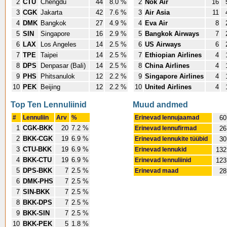
2
CTU
Chengdu
44
8.0 %
2
Nok Air
16
3
CGK
Jakarta
42
7.6 %
3
Air Asia
11
4
DMK
Bangkok
27
4.9 %
4
Eva Air
8
5
SIN
Singapore
16
2.9 %
5
Bangkok Airways
7
6
LAX
Los Angeles
14
2.5 %
6
US Airways
6
7
TPE
Taipei
14
2.5 %
7
Ethiopian Airlines
4
8
DPS
Denpasar (Bali)
14
2.5 %
8
China Airlines
4
9
PHS
Phitsanulok
12
2.2 %
9
Singapore Airlines
4
10
PEK
Beijing
12
2.2 %
10
United Airlines
4
Top Ten Lennuliinid
Muud andmed
#
Lennuliin
Arv
%
Erinevad lennujaamad
60
1
CGK-BKK
20
7.2 %
Erinevad lennufirmad
26
2
BKK-CGK
19
6.9 %
Erinevad lennukite tüübid
30
3
CTU-BKK
19
6.9 %
Erinevad lennukid
132
4
BKK-CTU
19
6.9 %
Erinevad lennuliinid
123
5
DPS-BKK
7
2.5 %
Erinevad maad
28
6
DMK-PHS
7
2.5 %
7
SIN-BKK
7
2.5 %
8
BKK-DPS
7
2.5 %
9
BKK-SIN
7
2.5 %
10
BKK-PEK
5
1.8 %