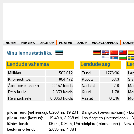
HOME
PREVIEW
SIGN UP
POSTER
SHOP
ENCYCLOPEDIA
COMM
Where in the world have you flown?
Minu lennustatistika
How long have you been in the air?
Create your own FlightMemory and see!
Lendude vahemaa
Lendude aeg
Le
Miilides
562,012
Tundi
1278:06
Len
Kilomeetrites
904,472
Päeva
53.3
Sis
Ãœmber maailma
22.57 korda
Nädalat
7.6
Man
Reis kuule
2.353 korda
Kuud
1.78
Man
Reis päiksele
0.0060 korda
Aastat
0.146
Mu
pikim lend (vahemaa):
8,268 mi, 19:20 h, Bangkok (Suvarnabhumi) - Los
pikim lend (kestus):
19:40 h, 8,268 mi, Los Angeles (International) 
lühim lend:
96 mi, 0:30 h, Philadelphia (International) - New
keskmine lend:
2,036 mi, 4:38 h