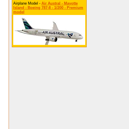
Airplane Model -
Air Austral - Mayotte
Island - Boeing 787-8 - 1/200 - Premium
model