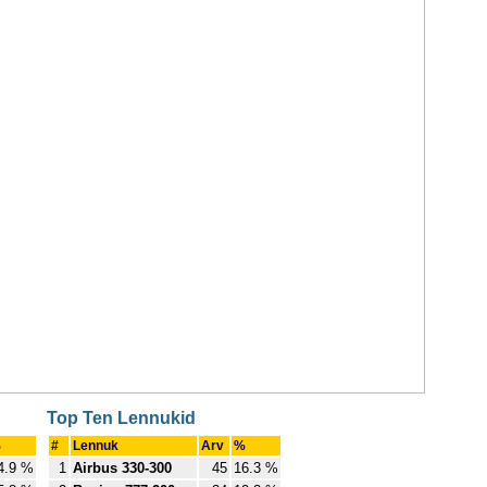
Top Ten Lennukid
%
#
Lennuk
Arv
%
4.9 %
1
Airbus 330-300
45
16.3 %