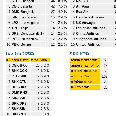
2
CTU
Chengdu
44
8.0 %
2
Nok Air
1
3
CGK
Jakarta
42
7.6 %
3
Air Asia
1
4
DMK
Bangkok
27
4.9 %
4
Eva Air
5
SIN
Singapore
16
2.9 %
5
Bangkok Airways
6
LAX
Los Angeles
14
2.5 %
6
US Airways
7
TPE
Taipei
14
2.5 %
7
Ethiopian Airlines
8
DPS
Denpasar (Bali)
14
2.5 %
8
China Airlines
9
PHS
Phitsanulok
12
2.2 %
9
Singapore Airlines
10
PEK
Beijing
12
2.2 %
10
United Airlines
מידע נוסף
Top Ten מסלול
#
מסלול טיסה
כמות
אחוז
סה"כ שדות תעופה
60
1
CGK-BKK
20
7.2 %
סה"כ חברות תעופה
26
2
BKK-CGK
19
6.9 %
סה"כ סוגי מטוסים
30
3
CTU-BKK
19
6.9 %
סה"כ מטוסים
132
4
BKK-CTU
19
6.9 %
סה"כ מסלולים
123
5
DPS-BKK
7
2.5 %
סה"כ מדינות
28
6
DMK-PHS
7
2.5 %
7
SIN-BKK
7
2.5 %
8
BKK-DPS
7
2.5 %
9
BKK-SIN
7
2.5 %
10
BKK-PEK
5
1.8 %