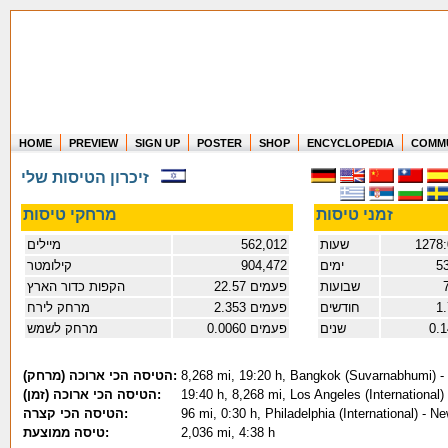
HOME
PREVIEW
SIGN UP
POSTER
SHOP
ENCYCLOPEDIA
COMM
Where in the world have you flown?
זיכרון הטיסות שלי
How long have you been in the air?
Create your own FlightMemory and see!
זמני טיסות
מרחקי טיסות
מיילים
562,012
שעות
1278:
קילומטר
904,472
ימים
5
שבועות
22.57 פעמים
הקפות כדור הארץ
מרחק לירח
2.353 פעמים
חודשים
1
מרחק לשמש
0.0060 פעמים
שנים
0.
(הטיסה הכי ארוכה (מרחק:
8,268 mi, 19:20 h, Bangkok (Suvarnabhumi) - 
(הטיסה הכי ארוכה (זמן:
19:40 h, 8,268 mi, Los Angeles (Internationa
הטיסה הכי קצרה:
96 mi, 0:30 h, Philadelphia (International) - 
טיסה ממוצעת:
2,036 mi, 4:38 h