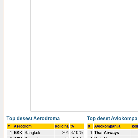
Top desest Aerodroma
Top deset Aviokompa
#
Aerodrom
kolicina
%
#
Aviokompanija
kol
1
BKK
Bangkok
204
37.0 %
1
Thai Airways