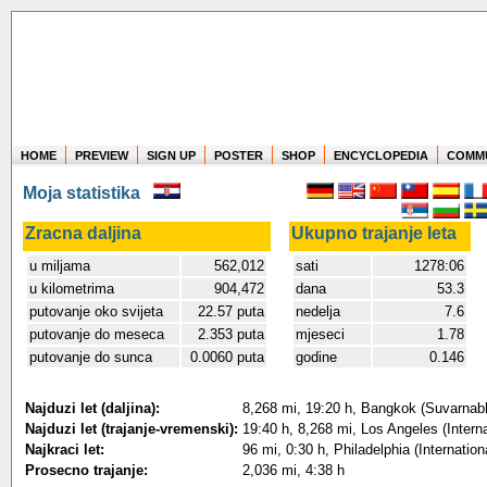
HOME
PREVIEW
SIGN UP
POSTER
SHOP
ENCYCLOPEDIA
COMM
Where in the world have you flown?
Moja statistika
How long have you been in the air?
Create your own FlightMemory and see!
Zracna daljina
Ukupno trajanje leta
u miljama
562,012
sati
1278:06
u kilometrima
904,472
dana
53.3
putovanje oko svijeta
22.57 puta
nedelja
7.6
putovanje do meseca
2.353 puta
mjeseci
1.78
putovanje do sunca
0.0060 puta
godine
0.146
Najduzi let (daljina):
8,268 mi, 19:20 h, Bangkok (Suvarnabh
Najduzi let (trajanje-vremenski):
19:40 h, 8,268 mi, Los Angeles (Inter
Najkraci let:
96 mi, 0:30 h, Philadelphia (Internatio
Prosecno trajanje:
2,036 mi, 4:38 h