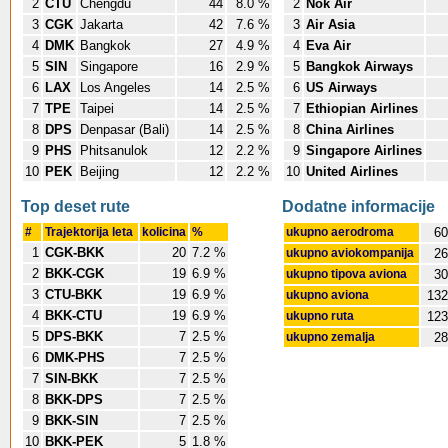
2
CTU
Chengdu
44
8.0 %
2
Nok Air
3
CGK
Jakarta
42
7.6 %
3
Air Asia
4
DMK
Bangkok
27
4.9 %
4
Eva Air
5
SIN
Singapore
16
2.9 %
5
Bangkok Airways
6
LAX
Los Angeles
14
2.5 %
6
US Airways
7
TPE
Taipei
14
2.5 %
7
Ethiopian Airlines
8
DPS
Denpasar (Bali)
14
2.5 %
8
China Airlines
9
PHS
Phitsanulok
12
2.2 %
9
Singapore Airlines
10
PEK
Beijing
12
2.2 %
10
United Airlines
Top deset rute
Dodatne informacije
#
Trajektorija leta
kolicina
%
ukupno aerodroma
60
1
CGK-BKK
20
7.2 %
ukupno aviokompanija
26
2
BKK-CGK
19
6.9 %
ukupno tipova aviona
30
3
CTU-BKK
19
6.9 %
ukupno aviona
132
4
BKK-CTU
19
6.9 %
ukupno ruta
123
5
DPS-BKK
7
2.5 %
ukupno zemalja
28
6
DMK-PHS
7
2.5 %
7
SIN-BKK
7
2.5 %
8
BKK-DPS
7
2.5 %
9
BKK-SIN
7
2.5 %
10
BKK-PEK
5
1.8 %