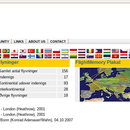
UNITY
LINKS
ABOUT US
CONTACT
lyninger
FlightMemory Plakat
Samlet antal flyvninger
156
Indenrigs
17
Kontinental udover indenrigs
93
Interkontinental
28
Øvrige flyvninger
18
) - London (Heathrow), 2001
) - London (Heathrow), 2001
ln/Bonn (Konrad Adenauer/Wahn), 04.10.2007