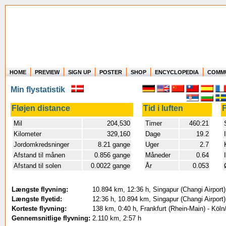
HOME
PREVIEW
SIGN UP
POSTER
SHOP
ENCYCLOPEDIA
COMM
Where in the world have you flown?
Min flystatistik
How long have you been in the air?
Create your own FlightMemory and see!
Fløjen distance
Tid i luften
F
Mil
204,530
Timer
460:21
Kilometer
329,160
Dage
19.2
Jordomkredsninger
8.21 gange
Uger
2.7
Afstand til månen
0.856 gange
Måneder
0.64
Afstand til solen
0.0022 gange
År
0.053
Længste flyvning:
10.894 km, 12:36 h, Singapur (Changi Airport
Længste flyetid:
12:36 h, 10.894 km, Singapur (Changi Airport
Korteste flyvning:
138 km, 0:40 h, Frankfurt (Rhein-Main) - Kö
Gennemsnitlige flyvning:
2.110 km, 2:57 h