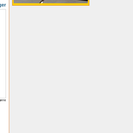
ger
tørre