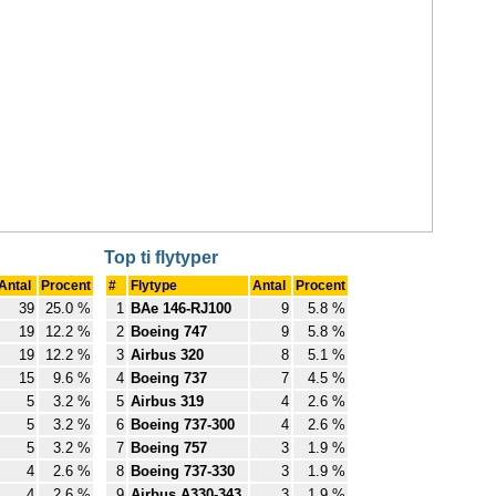
Top ti flytyper
Antal
Procent
#
Flytype
Antal
Procent
39
25.0 %
1
BAe 146-RJ100
9
5.8 %
19
12.2 %
2
Boeing 747
9
5.8 %
19
12.2 %
3
Airbus 320
8
5.1 %
15
9.6 %
4
Boeing 737
7
4.5 %
5
3.2 %
5
Airbus 319
4
2.6 %
5
3.2 %
6
Boeing 737-300
4
2.6 %
5
3.2 %
7
Boeing 757
3
1.9 %
4
2.6 %
8
Boeing 737-330
3
1.9 %
4
2.6 %
9
Airbus A330-343
3
1.9 %