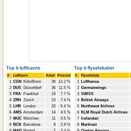
Top ti lufthavne
Top ti flyselskaber
#
Lufthavn
Antal
Procent
#
Flyselskab
1
CGN
Köln/Bonn
38
12.2 %
1
Lufthansa
2
DUS
Düsseldorf
36
11.5 %
2
Germanwings
3
FRA
Frankfurt
24
7.7 %
3
SWISS
4
ZRH
Zürich
23
7.4 %
4
British Airways
5
LHR
London
20
6.4 %
5
Northwest Airlines
6
AMS
Amsterdam
14
4.5 %
6
KLM Royal Dutch Airlines
7
MUC
München
11
3.5 %
7
Icelandair
8
BCN
Barcelona
9
2.9 %
8
Martinair
9
MAD
Madrid
7
2.2 %
9
Qantas Airways