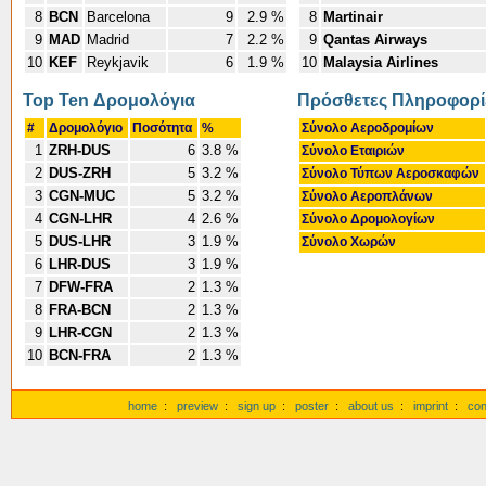
8
BCN
Barcelona
9
2.9 %
8
Martinair
9
MAD
Madrid
7
2.2 %
9
Qantas Airways
10
KEF
Reykjavik
6
1.9 %
10
Malaysia Airlines
Top Ten Δρομολόγια
Πρόσθετες Πληροφορί
#
Δρομολόγιο
Ποσότητα
%
Σύνολο Αεροδρομίων
1
ZRH-DUS
6
3.8 %
Σύνολο Εταιριών
2
DUS-ZRH
5
3.2 %
Σύνολο Τύπων Αεροσκαφών
3
CGN-MUC
5
3.2 %
Σύνολο Αεροπλάνων
4
CGN-LHR
4
2.6 %
Σύνολο Δρομολογίων
5
DUS-LHR
3
1.9 %
Σύνολο Χωρών
6
LHR-DUS
3
1.9 %
7
DFW-FRA
2
1.3 %
8
FRA-BCN
2
1.3 %
9
LHR-CGN
2
1.3 %
10
BCN-FRA
2
1.3 %
home
:
preview
:
sign up
:
poster
:
about us
:
imprint
:
con