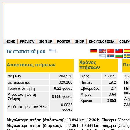
HOME
PREVIEW
SIGN UP
POSTER
SHOP
ENCYCLOPEDIA
COMM
Where in the world have you flown?
Τα στατιστικά μου
How long have you been in the air?
Create your own FlightMemory and see!
Χρόνος
Αποστάσεις πτήσεων
Πτ
πτήσεων
σε μίλια
204,530
Ώρες
460:21
Συν
σε χιλιόμετρα
329,160
Ημέρες
19.2
Πτή
Γύρω από τη Γη
8.21 φορές
Εβδομάδες
2.7
Πτή
εσω
Απόσταση ως τη
Μήνες
0.64
0.856 φορές
Σελήνη
Διη
Χρόνια
0.053
0.0022
Άλλ
Απόσταση ως τον Ήλιο
φορές
Μεγαλύτερη πτήση (Απόσταση):
10.894 km, 12:36 h, Singapur (Changi
Μεγαλύτερη πτήση (Διάρκεια):
12:36 h, 10.894 km, Singapur (Changi