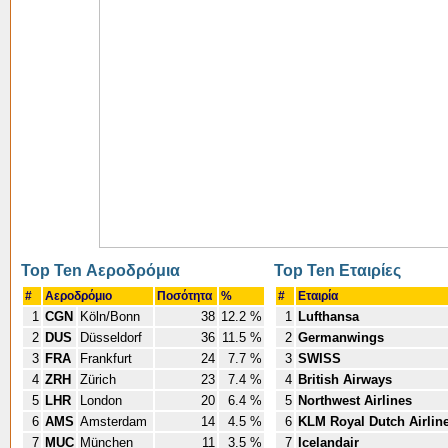
Top Ten Αεροδρόμια
Top Ten Εταιρίες
#
Αεροδρόμιο
Ποσότητα
%
#
Εταιρία
1
CGN
Köln/Bonn
38
12.2 %
1
Lufthansa
2
DUS
Düsseldorf
36
11.5 %
2
Germanwings
3
FRA
Frankfurt
24
7.7 %
3
SWISS
4
ZRH
Zürich
23
7.4 %
4
British Airways
5
LHR
London
20
6.4 %
5
Northwest Airlines
6
AMS
Amsterdam
14
4.5 %
6
KLM Royal Dutch Airlin
7
MUC
München
11
3.5 %
7
Icelandair