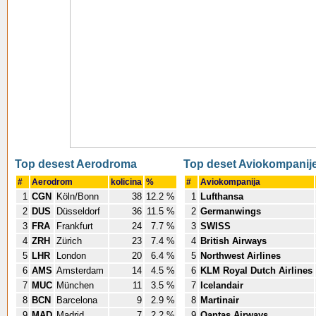
Top desest Aerodroma
Top deset Aviokompanij
#
Aerodrom
kolicina
%
#
Aviokompanija
1
CGN
Köln/Bonn
38
12.2 %
1
Lufthansa
2
DUS
Düsseldorf
36
11.5 %
2
Germanwings
3
FRA
Frankfurt
24
7.7 %
3
SWISS
4
ZRH
Zürich
23
7.4 %
4
British Airways
5
LHR
London
20
6.4 %
5
Northwest Airlines
6
AMS
Amsterdam
14
4.5 %
6
KLM Royal Dutch Airlines
7
MUC
München
11
3.5 %
7
Icelandair
8
BCN
Barcelona
9
2.9 %
8
Martinair
9
MAD
Madrid
7
2.2 %
9
Qantas Airways