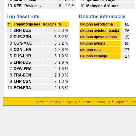
10
KEF
Reykjavik
6
1.9 %
10
Malaysia Airlines
Top deset rute
Dodatne informacije
#
Trajektorija leta
kolicina
%
ukupno aerodroma
65
1
ZRH-DUS
6
3.8 %
ukupno aviokompanija
26
2
DUS-ZRH
5
3.2 %
ukupno tipova aviona
35
3
CGN-MUC
5
3.2 %
ukupno aviona
58
4
CGN-LHR
4
2.6 %
ukupno ruta
127
5
DUS-LHR
3
1.9 %
ukupno zemalja
27
6
LHR-DUS
3
1.9 %
7
DFW-FRA
2
1.3 %
8
FRA-BCN
2
1.3 %
9
LHR-CGN
2
1.3 %
10
BCN-FRA
2
1.3 %
home
:
preview
:
sign up
:
poster
:
about us
:
imprint
:
con