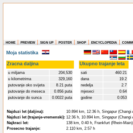
HOME
PREVIEW
SIGN UP
POSTER
SHOP
ENCYCLOPEDIA
COMM
Where in the world have you flown?
Moja statistika
How long have you been in the air?
Create your own FlightMemory and see!
Zracna daljina
Ukupno trajanje leta
u miljama
204,530
sati
460:21
u kilometrima
329,160
dana
19.2
putovanje oko svijeta
8.21 puta
nedelja
2.7
putovanje do meseca
0.856 puta
mjeseci
0.64
putovanje do sunca
0.0022 puta
godine
0.053
Najduzi let (daljina):
10.894 km, 12:36 h, Singapur (Changi A
Najduzi let (trajanje-vremenski):
12:36 h, 10.894 km, Singapur (Changi A
Najkraci let:
138 km, 0:40 h, Frankfurt (Rhein-Main
Prosecno trajanje:
2.110 km, 2:57 h