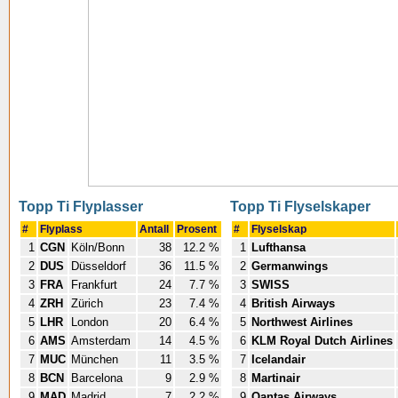
Topp Ti Flyplasser
Topp Ti Flyselskaper
#
Flyplass
Antall
Prosent
#
Flyselskap
1
CGN
Köln/Bonn
38
12.2 %
1
Lufthansa
2
DUS
Düsseldorf
36
11.5 %
2
Germanwings
3
FRA
Frankfurt
24
7.7 %
3
SWISS
4
ZRH
Zürich
23
7.4 %
4
British Airways
5
LHR
London
20
6.4 %
5
Northwest Airlines
6
AMS
Amsterdam
14
4.5 %
6
KLM Royal Dutch Airlines
7
MUC
München
11
3.5 %
7
Icelandair
8
BCN
Barcelona
9
2.9 %
8
Martinair
9
MAD
Madrid
7
2.2 %
9
Qantas Airways