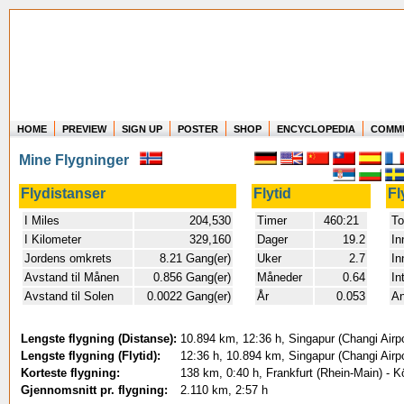
HOME
PREVIEW
SIGN UP
POSTER
SHOP
ENCYCLOPEDIA
COMM
Where in the world have you flown?
Mine Flygninger
How long have you been in the air?
Create your own FlightMemory and see!
Flydistanser
Flytid
Fl
I Miles
204,530
Timer
460:21
To
I Kilometer
329,160
Dager
19.2
In
Jordens omkrets
8.21 Gang(er)
Uker
2.7
In
Avstand til Månen
0.856 Gang(er)
Måneder
0.64
In
Avstand til Solen
0.0022 Gang(er)
År
0.053
An
Lengste flygning (Distanse):
10.894 km, 12:36 h, Singapur (Changi Airp
Lengste flygning (Flytid):
12:36 h, 10.894 km, Singapur (Changi Airp
Korteste flygning:
138 km, 0:40 h, Frankfurt (Rhein-Main) -
Gjennomsnitt pr. flygning:
2.110 km, 2:57 h