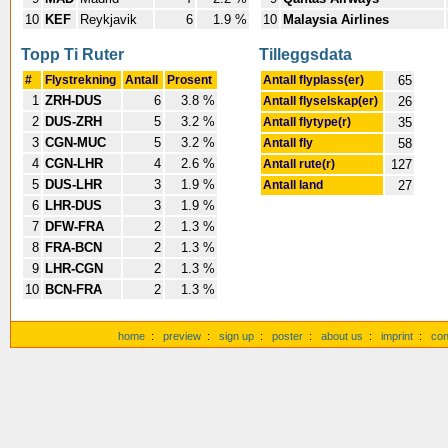
10
KEF
Reykjavik
6
1.9 %
10
Malaysia Airlines
Topp Ti Ruter
Tilleggsdata
#
Flystrekning
Antall
Prosent
Antall flyplass(er)
65
1
ZRH-DUS
6
3.8 %
Antall flyselskap(er)
26
2
DUS-ZRH
5
3.2 %
Antall flytype(r)
35
3
CGN-MUC
5
3.2 %
Antall fly
58
4
CGN-LHR
4
2.6 %
Antall rute(r)
127
5
DUS-LHR
3
1.9 %
Antall land
27
6
LHR-DUS
3
1.9 %
7
DFW-FRA
2
1.3 %
8
FRA-BCN
2
1.3 %
9
LHR-CGN
2
1.3 %
10
BCN-FRA
2
1.3 %
home
:
preview
:
sign up
:
poster
:
about us
:
imprint
:
con