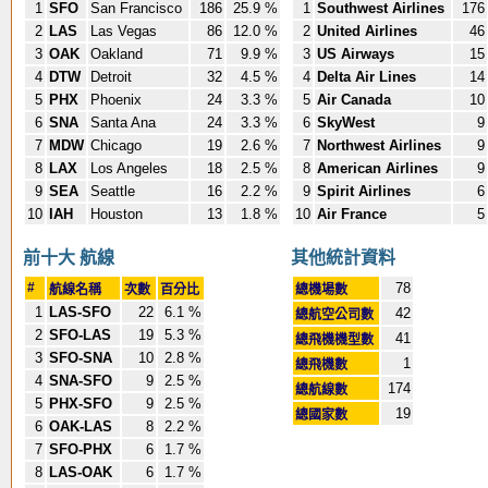
1
SFO
San Francisco
186
25.9 %
1
Southwest Airlines
176
2
LAS
Las Vegas
86
12.0 %
2
United Airlines
46
3
OAK
Oakland
71
9.9 %
3
US Airways
15
4
DTW
Detroit
32
4.5 %
4
Delta Air Lines
14
5
PHX
Phoenix
24
3.3 %
5
Air Canada
10
6
SNA
Santa Ana
24
3.3 %
6
SkyWest
9
7
MDW
Chicago
19
2.6 %
7
Northwest Airlines
9
8
LAX
Los Angeles
18
2.5 %
8
American Airlines
9
9
SEA
Seattle
16
2.2 %
9
Spirit Airlines
6
10
IAH
Houston
13
1.8 %
10
Air France
5
前十大 航線
其他統計資料
#
78
航線名稱
次數
百分比
總機場數
1
LAS-SFO
22
6.1 %
42
總航空公司數
2
SFO-LAS
19
5.3 %
41
總飛機機型數
3
SFO-SNA
10
2.8 %
1
總飛機數
4
SNA-SFO
9
2.5 %
174
總航線數
5
PHX-SFO
9
2.5 %
19
總國家數
6
OAK-LAS
8
2.2 %
7
SFO-PHX
6
1.7 %
8
LAS-OAK
6
1.7 %