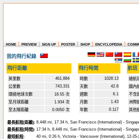
HOME
PREVIEW
SIGN UP
POSTER
SHOP
ENCYCLOPEDIA
COMM
Where in the world have you flown?
我的飛行紀錄
How long have you been in the air?
Create your own FlightMemory and see!
飛行距離
飛行時間
航班
461,884
1028:13
英里數
時數
總航
743,331
42.8
公里數
天數
國內
6.1
環繞地球次數
18.55 次
週數
不含
1.43
至月球距離
1.934 次
月數
洲際
0.117
至太陽距離
0.0050 次
年數
其他
8,448 mi, 17:34 h, San Francisco (International) - Singap
最長航程(距離):
17:34 h, 8,448 mi, San Francisco (International) - Singap
最長航程(時間):
40 mi, 0:26 h, Victoria - Vancouver (International), 12-25
最短航程: