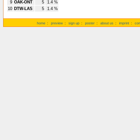
9
OAK-ONT
5
1.4 %
10
DTW-LAS
5
1.4 %
home
:
preview
:
sign up
:
poster
:
about us
:
imprint
:
con