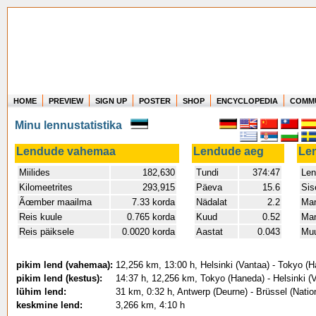
HOME
PREVIEW
SIGN UP
POSTER
SHOP
ENCYCLOPEDIA
COMM
Where in the world have you flown?
Minu lennustatistika
How long have you been in the air?
Create your own FlightMemory and see!
Lendude vahemaa
Lendude aeg
Le
Miilides
182,630
Tundi
374:47
Len
Kilomeetrites
293,915
Päeva
15.6
Sis
Ãœmber maailma
7.33 korda
Nädalat
2.2
Man
Reis kuule
0.765 korda
Kuud
0.52
Man
Reis päiksele
0.0020 korda
Aastat
0.043
Muu
pikim lend (vahemaa):
12,256 km, 13:00 h, Helsinki (Vantaa) - Tokyo (
pikim lend (kestus):
14:37 h, 12,256 km, Tokyo (Haneda) - Helsinki (
lühim lend:
31 km, 0:32 h, Antwerp (Deurne) - Brüssel (Nati
keskmine lend:
3,266 km, 4:10 h