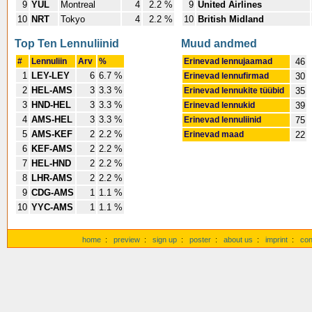
9
YUL
Montreal
4
2.2 %
9
United Airlines
10
NRT
Tokyo
4
2.2 %
10
British Midland
Top Ten Lennuliinid
Muud andmed
#
Lennuliin
Arv
%
Erinevad lennujaamad
46
1
LEY-LEY
6
6.7 %
Erinevad lennufirmad
30
2
HEL-AMS
3
3.3 %
Erinevad lennukite tüübid
35
3
HND-HEL
3
3.3 %
Erinevad lennukid
39
4
AMS-HEL
3
3.3 %
Erinevad lennuliinid
75
5
AMS-KEF
2
2.2 %
Erinevad maad
22
6
KEF-AMS
2
2.2 %
7
HEL-HND
2
2.2 %
8
LHR-AMS
2
2.2 %
9
CDG-AMS
1
1.1 %
10
YYC-AMS
1
1.1 %
home
:
preview
:
sign up
:
poster
:
about us
:
imprint
:
con