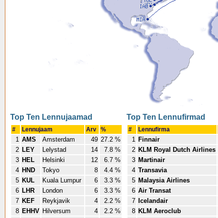
Top Ten Lennujaamad
Top Ten Lennufirmad
#
Lennujaam
Arv
%
#
Lennufirma
1
AMS
Amsterdam
49
27.2 %
1
Finnair
2
LEY
Lelystad
14
7.8 %
2
KLM Royal Dutch Airlines
3
HEL
Helsinki
12
6.7 %
3
Martinair
4
HND
Tokyo
8
4.4 %
4
Transavia
5
KUL
Kuala Lumpur
6
3.3 %
5
Malaysia Airlines
6
LHR
London
6
3.3 %
6
Air Transat
7
KEF
Reykjavik
4
2.2 %
7
Icelandair
8
EHHV
Hilversum
4
2.2 %
8
KLM Aeroclub