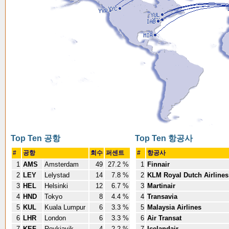
Top Ten 공항
Top Ten 항공사
#
공항
회수
퍼센트
#
항공사
1
AMS
Amsterdam
49
27.2 %
1
Finnair
2
LEY
Lelystad
14
7.8 %
2
KLM Royal Dutch Airlines
3
HEL
Helsinki
12
6.7 %
3
Martinair
4
HND
Tokyo
8
4.4 %
4
Transavia
5
KUL
Kuala Lumpur
6
3.3 %
5
Malaysia Airlines
6
LHR
London
6
3.3 %
6
Air Transat
7
KEF
Reykjavik
4
2.2 %
7
Icelandair