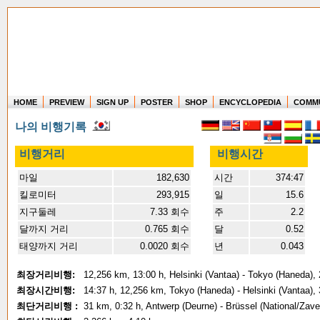
HOME
PREVIEW
SIGN UP
POSTER
SHOP
ENCYCLOPEDIA
COMM
Where in the world have you flown?
나의 비행기록
How long have you been in the air?
Create your own FlightMemory and see!
비행거리
비행시간
마일
182,630
시간
374:47
킬로미터
293,915
일
15.6
지구둘레
7.33 회수
주
2.2
달까지 거리
0.765 회수
달
0.52
태양까지 거리
0.0020 회수
년
0.043
최장거리비행:
12,256 km, 13:00 h, Helsinki (Vantaa) - Tokyo (Haneda),
최장시간비행:
14:37 h, 12,256 km, Tokyo (Haneda) - Helsinki (Vantaa),
최단거리비행 :
31 km, 0:32 h, Antwerp (Deurne) - Brüssel (National/Zav