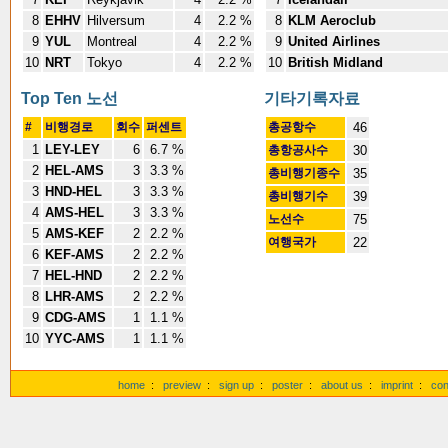
8
EHHV
Hilversum
4
2.2 %
8
KLM Aeroclub
9
YUL
Montreal
4
2.2 %
9
United Airlines
10
NRT
Tokyo
4
2.2 %
10
British Midland
Top Ten 노선
기타기록자료
#
비행경로
회수
퍼센트
총공항수
46
1
LEY-LEY
6
6.7 %
총항공사수
30
2
HEL-AMS
3
3.3 %
총비행기종수
35
3
HND-HEL
3
3.3 %
총비행기수
39
4
AMS-HEL
3
3.3 %
노선수
75
5
AMS-KEF
2
2.2 %
여행국가
22
6
KEF-AMS
2
2.2 %
7
HEL-HND
2
2.2 %
8
LHR-AMS
2
2.2 %
9
CDG-AMS
1
1.1 %
10
YYC-AMS
1
1.1 %
home
:
preview
:
sign up
:
poster
:
about us
:
imprint
:
con