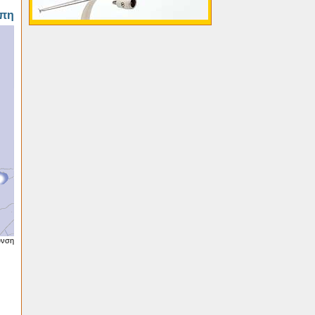
πη
υνση