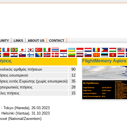
UNITY
LINKS
ABOUT US
CONTACT
ήσεις
FlightMemory Αφίσα
νολικός αριθμός πτήσεων
90
ήσεις εσωτερικού
12
ήσεις εντός Ευρώπης (χωρίς εσωτερικού)
35
ηπειρωτικές πτήσεις
28
λες πτήσεις
15
) - Tokyo (Haneda), 26.03.2023
 Helsinki (Vantaa), 31.10.2023
üssel (National/Zaventem)