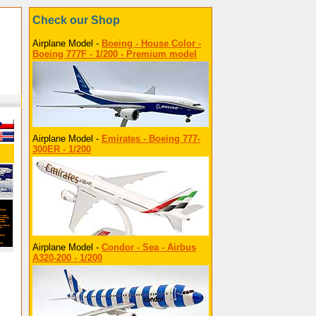
Check our Shop
Airplane Model -
Boeing - House Color -
Boeing 777F - 1/200 - Premium model
Airplane Model -
Emirates - Boeing 777-
300ER - 1/200
Airplane Model -
Condor - Sea - Airbus
A320-200 - 1/200