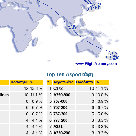
Top Ten Αεροσκάφη
Ποσότητα
%
#
Αεροπλάνα
Ποσότητα
%
12
13.3 %
1
C172
10
11.1 %
lines
10
11.1 %
2
A350-900
9
10.0 %
8
8.9 %
3
737-800
8
8.9 %
6
6.7 %
4
757-200
6
6.7 %
6
6.7 %
5
737-300
5
5.6 %
4
4.4 %
6
777-200
3
3.3 %
4
4.4 %
7
A321
3
3.3 %
4
4.4 %
8
A330-200
3
3.3 %