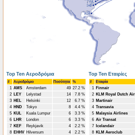
Top Ten Αεροδρόμια
Top Ten Εταιρίες
#
Αεροδρόμιο
Ποσότητα
%
#
Εταιρία
1
AMS
Amsterdam
49
27.2 %
1
Finnair
2
LEY
Lelystad
14
7.8 %
2
KLM Royal Dutch Air
3
HEL
Helsinki
12
6.7 %
3
Martinair
4
HND
Tokyo
8
4.4 %
4
Transavia
5
KUL
Kuala Lumpur
6
3.3 %
5
Malaysia Airlines
6
LHR
London
6
3.3 %
6
Air Transat
7
KEF
Reykjavik
4
2.2 %
7
Icelandair
8
EHHV
Hilversum
4
2.2 %
8
KLM Aeroclub