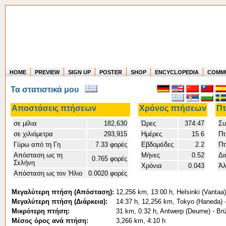
HOME
PREVIEW
SIGN UP
POSTER
SHOP
ENCYCLOPEDIA
COMM
Where in the world have you flown?
Τα στατιστικά μου
How long have you been in the air?
Create your own FlightMemory and see!
Αποστάσεις πτήσεων
Χρόνος πτήσεων
Πτ
σε μίλια
182,630
Ώρες
374:47
Συ
σε χιλιόμετρα
293,915
Ημέρες
15.6
Πτ
Γύρω από τη Γη
7.33 φορές
Εβδομάδες
2.2
Πτ
Απόσταση ως τη
Μήνες
0.52
Δι
0.765 φορές
Σελήνη
Χρόνια
0.043
Άλ
Απόσταση ως τον Ήλιο
0.0020 φορές
Μεγαλύτερη πτήση (Απόσταση):
12,256 km, 13:00 h, Helsinki (Vantaa
Μεγαλύτερη πτήση (Διάρκεια):
14:37 h, 12,256 km, Tokyo (Haneda) -
Μικρότερη πτήση:
31 km, 0:32 h, Antwerp (Deurne) - Br
Μέσος όρος ανά πτήση:
3,266 km, 4:10 h