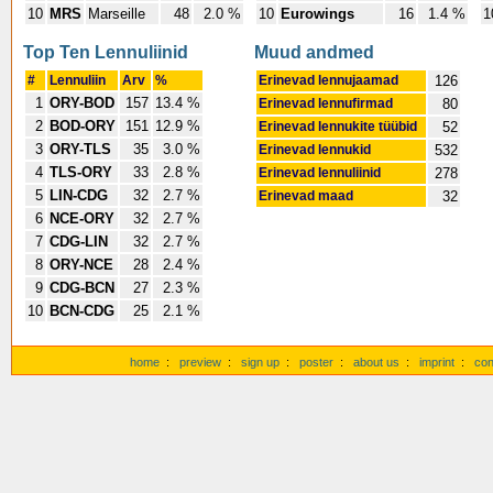
10
MRS
Marseille
48
2.0 %
10
Eurowings
16
1.4 %
1
Top Ten Lennuliinid
Muud andmed
#
Lennuliin
Arv
%
Erinevad lennujaamad
126
1
ORY-BOD
157
13.4 %
Erinevad lennufirmad
80
2
BOD-ORY
151
12.9 %
Erinevad lennukite tüübid
52
3
ORY-TLS
35
3.0 %
Erinevad lennukid
532
4
TLS-ORY
33
2.8 %
Erinevad lennuliinid
278
5
LIN-CDG
32
2.7 %
Erinevad maad
32
6
NCE-ORY
32
2.7 %
7
CDG-LIN
32
2.7 %
8
ORY-NCE
28
2.4 %
9
CDG-BCN
27
2.3 %
10
BCN-CDG
25
2.1 %
home
:
preview
:
sign up
:
poster
:
about us
:
imprint
:
con