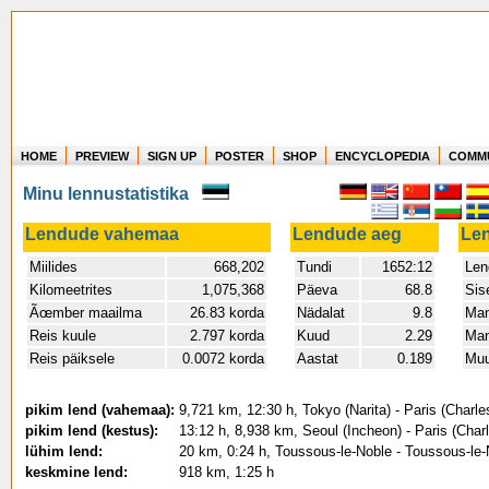
HOME
PREVIEW
SIGN UP
POSTER
SHOP
ENCYCLOPEDIA
COMM
Where in the world have you flown?
Minu lennustatistika
How long have you been in the air?
Create your own FlightMemory and see!
Lendude vahemaa
Lendude aeg
Le
Miilides
668,202
Tundi
1652:12
Len
Kilomeetrites
1,075,368
Päeva
68.8
Sis
Ãœmber maailma
26.83 korda
Nädalat
9.8
Man
Reis kuule
2.797 korda
Kuud
2.29
Man
Reis päiksele
0.0072 korda
Aastat
0.189
Muu
pikim lend (vahemaa):
9,721 km, 12:30 h, Tokyo (Narita) - Paris (Charle
pikim lend (kestus):
13:12 h, 8,938 km, Seoul (Incheon) - Paris (Char
lühim lend:
20 km, 0:24 h, Toussous-le-Noble - Toussous-le-
keskmine lend:
918 km, 1:25 h