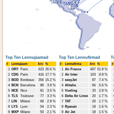
Top Ten Lennujaamad
Top Ten Lennufirmad
T
#
Lennujaam
Arv
%
#
Lennufirma
Arv
%
#
1
ORY
Paris
623
26.6 %
1
Air France
607
51.8 %
2
CDG
Paris
416
17.7 %
2
Air Inter
103
8.8 %
3
BOD
Bordeaux
356
15.2 %
3
easyJet
87
7.4 %
4
BCN
Barcelona
88
3.8 %
4
Alitalia
66
5.6 %
5
NCE
Nice
81
3.5 %
5
Vueling
33
2.8 %
6
TLS
Toulouse
77
3.3 %
6
Delta Air Lines
20
1.7 %
7
LIN
Milano
68
2.9 %
7
TAT
20
1.7 %
8
LYS
Lyon
54
2.3 %
8
Ryanair
19
1.6 %
9
MXP
Milano
50
2.1 %
9
Air Jet
18
1.5 %