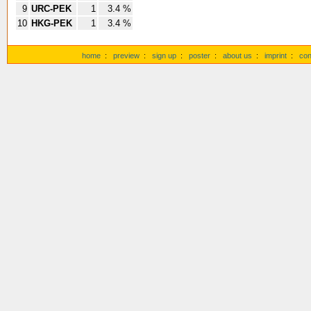
9
URC-PEK
1
3.4 %
10
HKG-PEK
1
3.4 %
home
:
preview
:
sign up
:
poster
:
about us
:
imprint
:
con