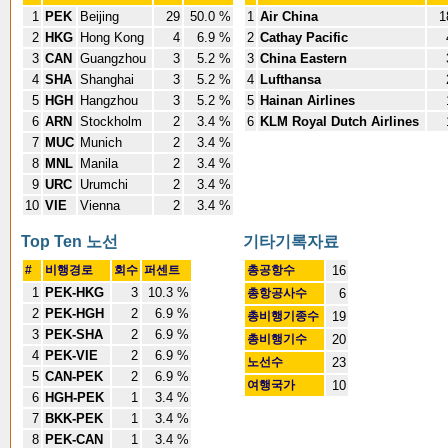
1
PEK
Beijing
29
50.0 %
1
Air China
1
2
HKG
Hong Kong
4
6.9 %
2
Cathay Pacific
3
CAN
Guangzhou
3
5.2 %
3
China Eastern
4
SHA
Shanghai
3
5.2 %
4
Lufthansa
5
HGH
Hangzhou
3
5.2 %
5
Hainan Airlines
6
ARN
Stockholm
2
3.4 %
6
KLM Royal Dutch Airlines
7
MUC
Munich
2
3.4 %
8
MNL
Manila
2
3.4 %
9
URC
Urumchi
2
3.4 %
10
VIE
Vienna
2
3.4 %
Top Ten 노선
기타기록자료
#
비행경로
회수
퍼센트
총공항수
16
1
PEK-HKG
3
10.3 %
총항공사수
6
2
PEK-HGH
2
6.9 %
총비행기종수
19
3
PEK-SHA
2
6.9 %
총비행기수
20
4
PEK-VIE
2
6.9 %
노선수
23
5
CAN-PEK
2
6.9 %
여행국가
10
6
HGH-PEK
1
3.4 %
7
BKK-PEK
1
3.4 %
8
PEK-CAN
1
3.4 %