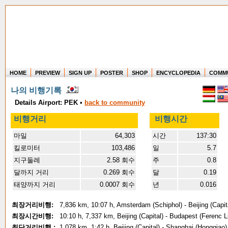
HOME
PREVIEW
SIGN UP
POSTER
SHOP
ENCYCLOPEDIA
COMM
Where in the world have you flown?
나의 비행기록
How long have you been in the air?
Create your own FlightMemory and see!
Details Airport: PEK
•
back to community
비행거리
비행시간
마일
64,303
시간
137:30
킬로미터
103,486
일
5.7
지구둘레
2.58 회수
주
0.8
달까지 거리
0.269 회수
달
0.19
태양까지 거리
0.0007 회수
년
0.016
최장거리비행:
7,836 km, 10:07 h, Amsterdam (Schiphol) - Beijing (Capit
최장시간비행:
10:10 h, 7,337 km, Beijing (Capital) - Budapest (Ferenc Li
최단거리비행 :
1,078 km, 1:42 h, Beijing (Capital) - Shanghai (Hongqiao