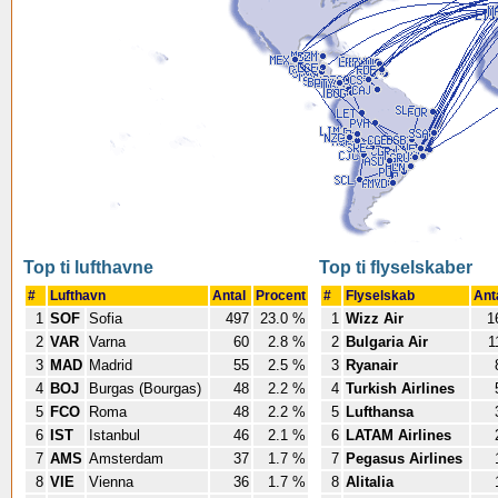
Top ti lufthavne
Top ti flyselskaber
#
Lufthavn
Antal
Procent
#
Flyselskab
Ant
1
SOF
Sofia
497
23.0 %
1
Wizz Air
1
2
VAR
Varna
60
2.8 %
2
Bulgaria Air
1
3
MAD
Madrid
55
2.5 %
3
Ryanair
4
BOJ
Burgas (Bourgas)
48
2.2 %
4
Turkish Airlines
5
FCO
Roma
48
2.2 %
5
Lufthansa
6
IST
Istanbul
46
2.1 %
6
LATAM Airlines
7
AMS
Amsterdam
37
1.7 %
7
Pegasus Airlines
8
VIE
Vienna
36
1.7 %
8
Alitalia