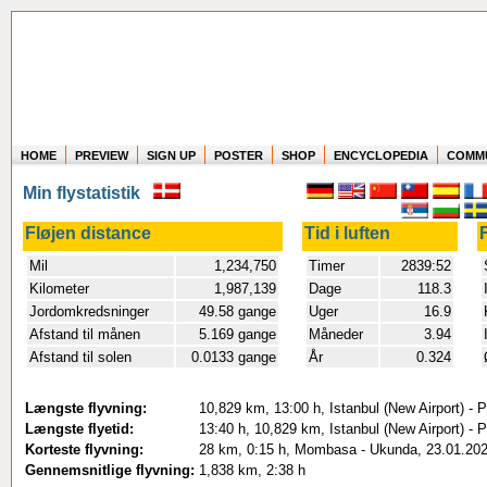
HOME
PREVIEW
SIGN UP
POSTER
SHOP
ENCYCLOPEDIA
COMM
Where in the world have you flown?
Min flystatistik
How long have you been in the air?
Create your own FlightMemory and see!
Fløjen distance
Tid i luften
Mil
1,234,750
Timer
2839:52
Kilometer
1,987,139
Dage
118.3
Jordomkredsninger
49.58 gange
Uger
16.9
Afstand til månen
5.169 gange
Måneder
3.94
Afstand til solen
0.0133 gange
År
0.324
Længste flyvning:
10,829 km, 13:00 h, Istanbul (New Airport) 
Længste flyetid:
13:40 h, 10,829 km, Istanbul (New Airport) 
Korteste flyvning:
28 km, 0:15 h, Mombasa - Ukunda, 23.01.20
Gennemsnitlige flyvning:
1,838 km, 2:38 h