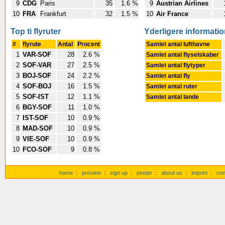
9
CDG
Paris
35
1.6 %
9
Austrian Airlines
10
FRA
Frankfurt
32
1.5 %
10
Air France
Top ti flyruter
Yderligere informatio
#
flyrute
Antal
Procent
Samlet antal lufthavne
1
VAR-SOF
28
2.6 %
Samlet antal flyselskaber
2
SOF-VAR
27
2.5 %
Samlet antal flytyper
3
BOJ-SOF
24
2.2 %
Samlet antal fly
4
SOF-BOJ
16
1.5 %
Samlet antal ruter
5
SOF-IST
12
1.1 %
Samlet antal lande
6
BGY-SOF
11
1.0 %
7
IST-SOF
10
0.9 %
8
MAD-SOF
10
0.9 %
9
VIE-SOF
10
0.9 %
10
FCO-SOF
9
0.8 %
home
:
preview
:
sign up
:
poster
:
about us
:
imprint
:
con