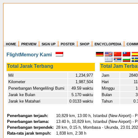
HOME
PREVIEW
SIGN UP
POSTER
SHOP
ENCYCLOPEDIA
COMM
Where in the world have you flown?
FlightMemory Kami
How long have you been in the air?
Create your own FlightMemory and see!
Total Jarak Terbang
Total Jam Terb
Mil
1,234,977
Jam
2840
Kilometer
1,987,504
Hari
11
Penerbangan Mengelilingi Bumi
49.59 waktu
Minggu
1
Jarak ke Bulan
5.170 waktu
Bulan
3
Jarak ke Matahari
0.0133 waktu
Tahun
0.
Penerbangan terjauh:
10,829 km, 13:00 h, Istanbul (New Airport) -
Penerbangan terlama:
13:40 h, 10,829 km, Istanbul (New Airport) -
Penerbangan terpendek:
28 km, 0:15 h, Mombasa - Ukunda, 23.01.20
Rata-rata jarak tempuh:
1,838 km, 2:38 h