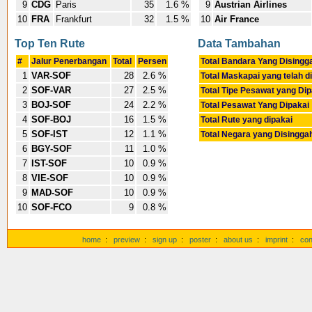
9
CDG
Paris
35
1.6 %
9
Austrian Airlines
10
FRA
Frankfurt
32
1.5 %
10
Air France
Top Ten Rute
Data Tambahan
#
Jalur Penerbangan
Total
Persen
Total Bandara Yang Disingg
1
VAR-SOF
28
2.6 %
Total Maskapai yang telah d
2
SOF-VAR
27
2.5 %
Total Tipe Pesawat yang Dip
3
BOJ-SOF
24
2.2 %
Total Pesawat Yang Dipakai
4
SOF-BOJ
16
1.5 %
Total Rute yang dipakai
5
SOF-IST
12
1.1 %
Total Negara yang Disingga
6
BGY-SOF
11
1.0 %
7
IST-SOF
10
0.9 %
8
VIE-SOF
10
0.9 %
9
MAD-SOF
10
0.9 %
10
SOF-FCO
9
0.8 %
home
:
preview
:
sign up
:
poster
:
about us
:
imprint
:
con