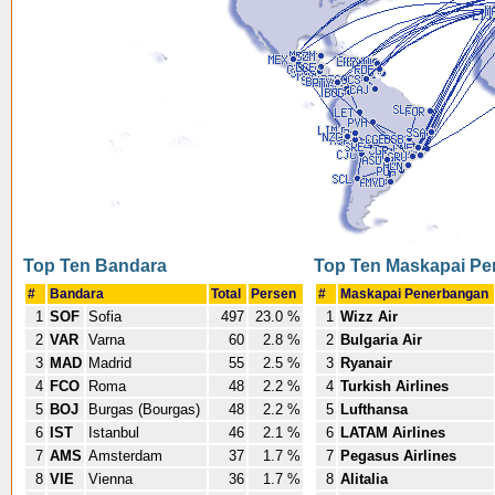
Top Ten Bandara
Top Ten Maskapai P
#
Bandara
Total
Persen
#
Maskapai Penerbangan
1
SOF
Sofia
497
23.0 %
1
Wizz Air
2
VAR
Varna
60
2.8 %
2
Bulgaria Air
3
MAD
Madrid
55
2.5 %
3
Ryanair
4
FCO
Roma
48
2.2 %
4
Turkish Airlines
5
BOJ
Burgas (Bourgas)
48
2.2 %
5
Lufthansa
6
IST
Istanbul
46
2.1 %
6
LATAM Airlines
7
AMS
Amsterdam
37
1.7 %
7
Pegasus Airlines
8
VIE
Vienna
36
1.7 %
8
Alitalia