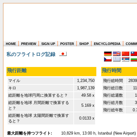
HOME
PREVIEW
SIGN UP
POSTER
SHOP
ENCYCLOPEDIA
COMM
Where in the world have you flown?
私のフライトログ記録
How long have you been in the air?
Create your own FlightMemory and see!
飛行距離
飛行時間
マイル
1,234,750
飛行総時間
2839
キロ
1,987,139
飛行総日数
11
総距離を地球円周に換算すると？
49.58 x
飛行総週数
1
総距離を地球 月間距離で換算する
飛行総月数
3
5.169 x
と？
飛行総年数
0.
総距離を地球 太陽間距離で換算す
0.0133 x
ると？
最大距離を持つフライト:
10,829 km, 13:00 h, Istanbul (New Airport