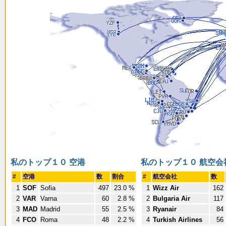
私のトップ１０ 空港
私のトップ１０ 航空会
#
空港
数
割合
#
航空会社
数
1
SOF
Sofia
497
23.0 %
1
Wizz Air
162
2
VAR
Varna
60
2.8 %
2
Bulgaria Air
117
3
MAD
Madrid
55
2.5 %
3
Ryanair
84
4
FCO
Roma
48
2.2 %
4
Turkish Airlines
56