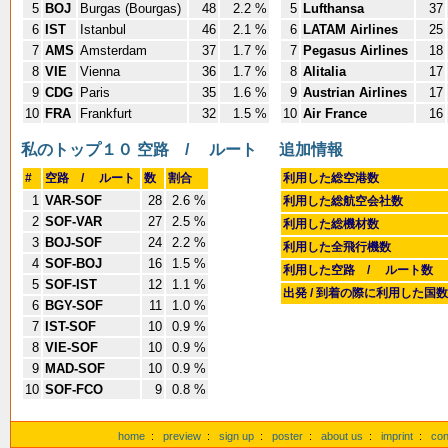
5
BOJ
Burgas (Bourgas)
48
2.2 %
5
Lufthansa
37
6
IST
Istanbul
46
2.1 %
6
LATAM Airlines
25
7
AMS
Amsterdam
37
1.7 %
7
Pegasus Airlines
18
8
VIE
Vienna
36
1.7 %
8
Alitalia
17
9
CDG
Paris
35
1.6 %
9
Austrian Airlines
17
10
FRA
Frankfurt
32
1.5 %
10
Air France
16
私のトップ１０ 空路 / ルート
追加情報
#
空路 / ルート
数
割合
利用した総空港数
1
VAR-SOF
28
2.6 %
利用した総航空会社数
2
SOF-VAR
27
2.5 %
利用した総機材数
3
BOJ-SOF
24
2.2 %
利用した全飛行機数
4
SOF-BOJ
16
1.5 %
利用した空路 / ルート数
5
SOF-IST
12
1.1 %
出発 / 到着の際に利用した国
6
BGY-SOF
11
1.0 %
7
IST-SOF
10
0.9 %
8
VIE-SOF
10
0.9 %
9
MAD-SOF
10
0.9 %
10
SOF-FCO
9
0.8 %
home
:
preview
:
sign up
:
poster
:
about us
:
imprint
:
con