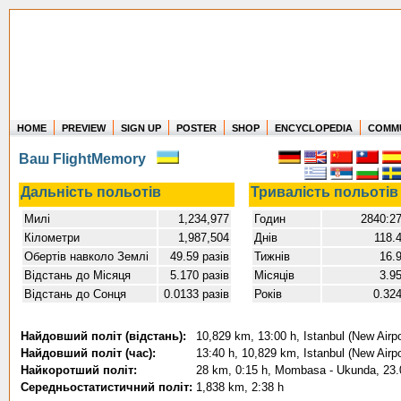
HOME
PREVIEW
SIGN UP
POSTER
SHOP
ENCYCLOPEDIA
COMM
Where in the world have you flown?
Ваш FlightMemory
How long have you been in the air?
Create your own FlightMemory and see!
Дальність польотів
Тривалість польотів
Милі
1,234,977
Годин
2840:2
Кілометри
1,987,504
Днів
118.
Обертів навколо Землі
49.59 разів
Тижнів
16.
Відстань до Місяця
5.170 разів
Місяців
3.9
Відстань до Сонця
0.0133 разів
Років
0.32
Найдовший політ (відстань):
10,829 km, 13:00 h, Istanbul (New Air
Найдовший політ (час):
13:40 h, 10,829 km, Istanbul (New Air
Найкоротший політ:
28 km, 0:15 h, Mombasa - Ukunda, 23.
Середньостатистичний політ:
1,838 km, 2:38 h