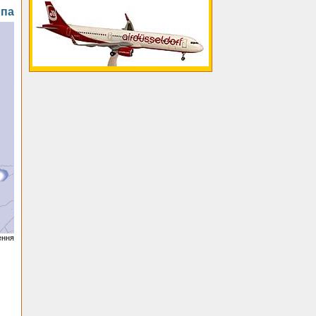
па
ення