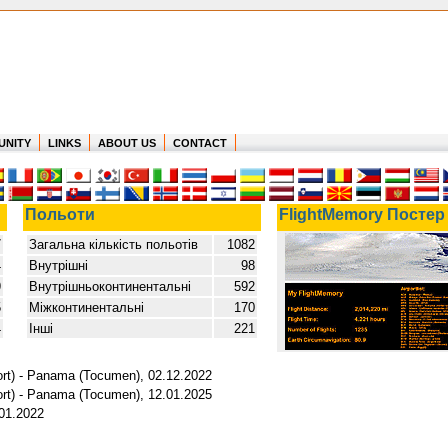
UNITY
LINKS
ABOUT US
CONTACT
Польоти
FlightMemory Постер
7
Загальна кількість польотів
1082
4
Внутрішні
98
9
Внутрішньоконтинентальні
592
5
Міжконтинентальні
170
4
Інші
221
port) - Panama (Tocumen), 02.12.2022
port) - Panama (Tocumen), 12.01.2025
01.2022