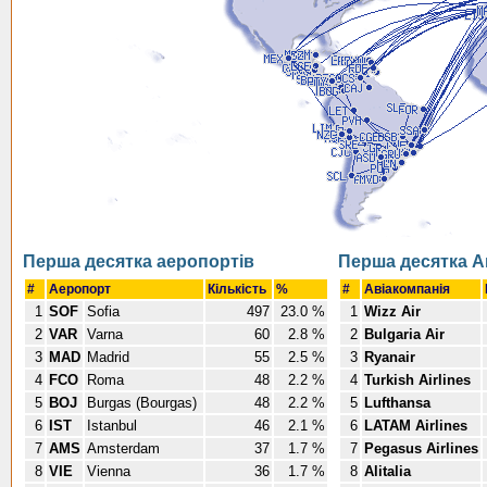
Перша десятка аеропортів
Перша десятка А
#
Аеропорт
Кількість
%
#
Авіакомпанія
1
SOF
Sofia
497
23.0 %
1
Wizz Air
2
VAR
Varna
60
2.8 %
2
Bulgaria Air
3
MAD
Madrid
55
2.5 %
3
Ryanair
4
FCO
Roma
48
2.2 %
4
Turkish Airlines
5
BOJ
Burgas (Bourgas)
48
2.2 %
5
Lufthansa
6
IST
Istanbul
46
2.1 %
6
LATAM Airlines
7
AMS
Amsterdam
37
1.7 %
7
Pegasus Airlines
8
VIE
Vienna
36
1.7 %
8
Alitalia