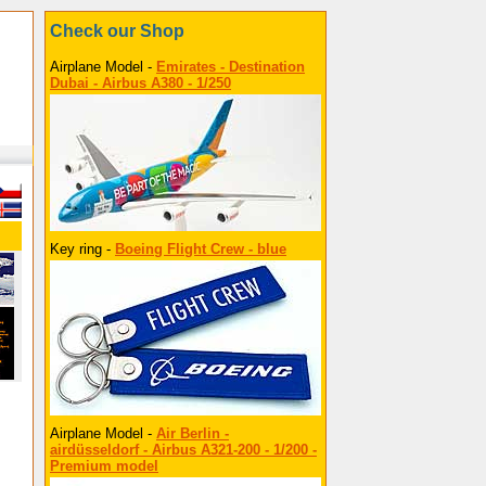
Check our Shop
Airplane Model -
Emirates - Destination
Dubai - Airbus A380 - 1/250
Key ring -
Boeing Flight Crew - blue
Airplane Model -
Air Berlin -
airdüsseldorf - Airbus A321-200 - 1/200 -
Premium model