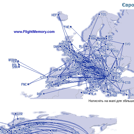
Євро
Натисніть на мапі для збільш