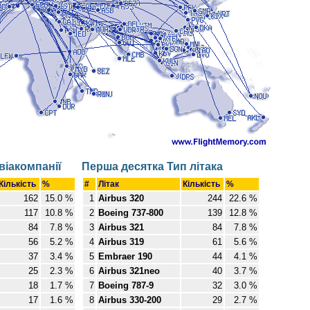
віакомпанії
Перша десятка Тип літака
Кількість
%
#
Літак
Кількість
%
162
15.0 %
1
Airbus 320
244
22.6 %
117
10.8 %
2
Boeing 737-800
139
12.8 %
84
7.8 %
3
Airbus 321
84
7.8 %
56
5.2 %
4
Airbus 319
61
5.6 %
37
3.4 %
5
Embraer 190
44
4.1 %
25
2.3 %
6
Airbus 321neo
40
3.7 %
18
1.7 %
7
Boeing 787-9
32
3.0 %
17
1.6 %
8
Airbus 330-200
29
2.7 %