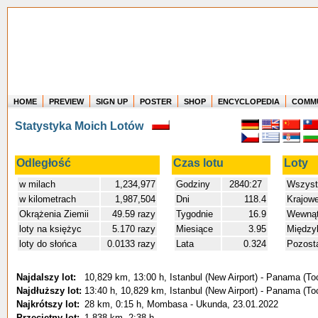
HOME
PREVIEW
SIGN UP
POSTER
SHOP
ENCYCLOPEDIA
COMM
Where in the world have you flown?
Statystyka Moich Lotów
How long have you been in the air?
Create your own FlightMemory and see!
Odległość
Czas lotu
Loty
w milach
1,234,977
Godziny
2840:27
Wszyst
w kilometrach
1,987,504
Dni
118.4
Krajow
Okrążenia Ziemii
49.59 razy
Tygodnie
16.9
Wewnąt
loty na księżyc
5.170 razy
Miesiące
3.95
Między
loty do słońca
0.0133 razy
Lata
0.324
Pozost
Najdalszy lot:
10,829 km, 13:00 h, Istanbul (New Airport) - Panama (T
Najdłuższy lot:
13:40 h, 10,829 km, Istanbul (New Airport) - Panama (T
Najkrótszy lot:
28 km, 0:15 h, Mombasa - Ukunda, 23.01.2022
Przeciętny lot:
1,838 km, 2:38 h