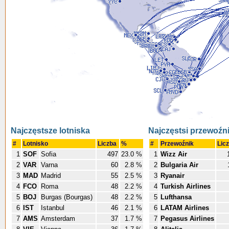
Najczęstsze lotniska
Najczęstsi przewoźn
#
Lotnisko
Liczba
%
#
Przewoźnik
Lic
1
SOF
Sofia
497
23.0 %
1
Wizz Air
2
VAR
Varna
60
2.8 %
2
Bulgaria Air
3
MAD
Madrid
55
2.5 %
3
Ryanair
4
FCO
Roma
48
2.2 %
4
Turkish Airlines
5
BOJ
Burgas (Bourgas)
48
2.2 %
5
Lufthansa
6
IST
Istanbul
46
2.1 %
6
LATAM Airlines
7
AMS
Amsterdam
37
1.7 %
7
Pegasus Airlines