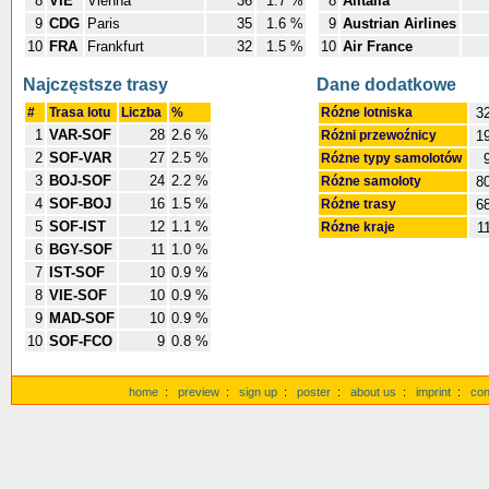
8
VIE
Vienna
36
1.7 %
8
Alitalia
9
CDG
Paris
35
1.6 %
9
Austrian Airlines
10
FRA
Frankfurt
32
1.5 %
10
Air France
Najczęstsze trasy
Dane dodatkowe
#
Trasa lotu
Liczba
%
Różne lotniska
3
1
VAR-SOF
28
2.6 %
Różni przewoźnicy
1
2
SOF-VAR
27
2.5 %
Różne typy samolotów
9
3
BOJ-SOF
24
2.2 %
Różne samoloty
8
4
SOF-BOJ
16
1.5 %
Różne trasy
6
5
SOF-IST
12
1.1 %
Różne kraje
1
6
BGY-SOF
11
1.0 %
7
IST-SOF
10
0.9 %
8
VIE-SOF
10
0.9 %
9
MAD-SOF
10
0.9 %
10
SOF-FCO
9
0.8 %
home
:
preview
:
sign up
:
poster
:
about us
:
imprint
:
con