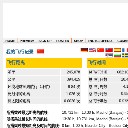
HOME
PREVIEW
SIGN UP
POSTER
SHOP
ENCYCLOPEDIA
COMM
Where in the world have you flown?
我的飞行记录
How long have you been in the air?
Create your own FlightMemory and see!
飞行距离
飞行时间
245,078
682:1
英里
总飞行时间
394,415
28.
公里
总飞行日数
4.
环绕地球圆周航行（环航）
9.84 次
总飞行周数
0.9
离月球的距离
1.026 次
总飞行月数
0.07
离太阳的距离
0.0026 次
总飞行年数
10.731 km, 13:30 h, Madrid (Barajas) - 
所搭乘过最远距离的航线:
13:30 h, 10.731 km, Madrid (Barajas) - 
所搭乘过最长时间的航线:
0 km, 1:00 h, Boulder City - Boulder Cit
所搭乘过最短距离及时间的航线: