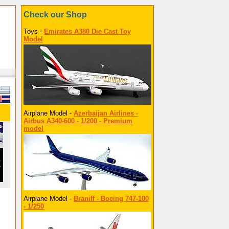
Check our Shop
Toys -
Emirates A380 Die Cast Toy
Model
Airplane Model -
Azerbaijan Airlines -
Airbus A340-600 - 1/200 - Premium
model
Airplane Model -
Braniff - Boeing 747-100
- 1/250